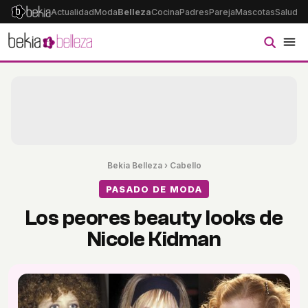
Actualidad
Moda
Belleza
Cocina
Padres
Pareja
Mascotas
Salud
Ps
Bekia Belleza
›
Cabello
PASADO DE MODA
Los peores beauty looks de
Nicole Kidman