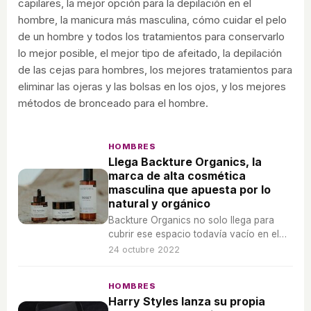
capilares, la mejor opción para la depilación en el
hombre, la manicura más masculina, cómo cuidar el pelo
de un hombre y todos los tratamientos para conservarlo
lo mejor posible, el mejor tipo de afeitado, la depilación
de las cejas para hombres, los mejores tratamientos para
eliminar las ojeras y las bolsas en los ojos, y los mejores
métodos de bronceado para el hombre.
HOMBRES
Llega Backture Organics, la
marca de alta cosmética
masculina que apuesta por lo
natural y orgánico
Backture Organics no solo llega para
cubrir ese espacio todavía vacío en el
cuidado facial masculino, sino que
24 octubre 2022
además lo hace con unos principios muy
marcados en lo natural y orgánico.
HOMBRES
Harry Styles lanza su propia