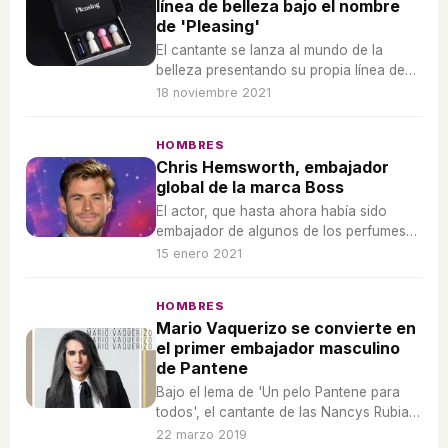
línea de belleza bajo el nombre
de 'Pleasing'
El cantante se lanza al mundo de la
belleza presentando su propia línea de
cosméticos, 'Pleasing'.
18 noviembre 2021
HOMBRES
Chris Hemsworth, embajador
global de la marca Boss
El actor, que hasta ahora había sido
embajador de algunos de los perfumes
de la marca, será ahora embajador
15 enero 2021
global de Boss.
HOMBRES
Mario Vaquerizo se convierte en
el primer embajador masculino
de Pantene
Bajo el lema de 'Un pelo Pantene para
todos', el cantante de las Nancys Rubias
se convierte en el primer hombre en ser
22 marzo 2019