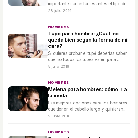
importante que estudies antes el tipo de
rostro que tienes para aceptar con tu
28 julio 2016
nuevo peinado.
HOMBRES
Tupé para hombre: ¿Cuál me
queda bien según la forma de mi
cara?
Si quieres probar el tupé deberías saber
que no todos los tupés valen para
cualquier forma de cara. Fíjate en cual es
5 julio 2016
la forma de tu rostro y súbete a la
tendencia más moderna.
HOMBRES
Melena para hombres: cómo ir a
la moda
Las mejores opciones para los hombres
que tienen el cabello largo y quisieran
hacer un par de cambios sin tener que
2 junio 2016
cortar su larga melena
HOMBRES