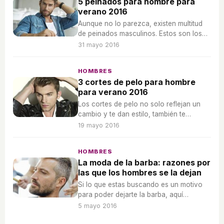
5 peinados para hombre para
verano 2016
Aunque no lo parezca, existen multitud
de peinados masculinos. Estos son los
más chic para este verano 2016.
31 mayo 2016
HOMBRES
3 cortes de pelo para hombre
para verano 2016
Los cortes de pelo no solo reflejan un
cambio y te dan estilo, también te
ayudan a estar más fresco cuando
19 mayo 2016
llegue el calor del verano.
HOMBRES
La moda de la barba: razones por
las que los hombres se la dejan
Si lo que estas buscando es un motivo
para poder dejarte la barba, aquí
encontrarás más de uno para apuntarte
5 mayo 2016
a esta nueva moda.