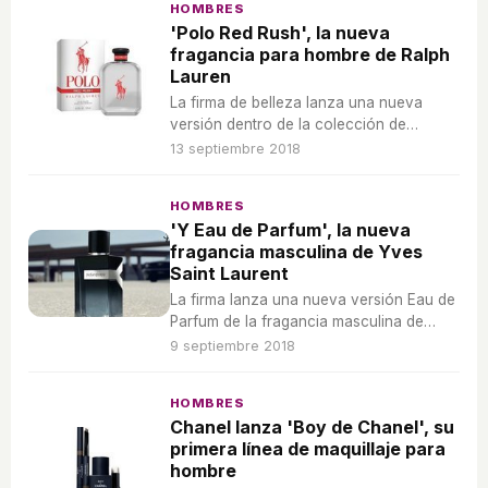
HOMBRES
'Polo Red Rush', la nueva
fragancia para hombre de Ralph
Lauren
La firma de belleza lanza una nueva
versión dentro de la colección de
fragancias para hombre 'Polo Red'.
13 septiembre 2018
HOMBRES
'Y Eau de Parfum', la nueva
fragancia masculina de Yves
Saint Laurent
La firma lanza una nueva versión Eau de
Parfum de la fragancia masculina de
2017 'Y'
9 septiembre 2018
HOMBRES
Chanel lanza 'Boy de Chanel', su
primera línea de maquillaje para
hombre