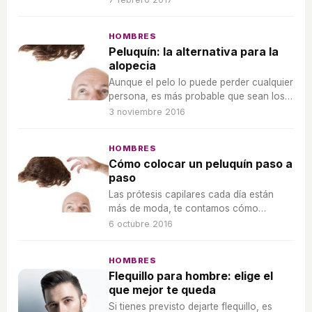
consejos y se verá espectacular.
HOMBRES
Peluquín: la alternativa para la
alopecia
Aunque el pelo lo puede perder cualquier
persona, es más probable que sean los
hombres. Conoce las alternativas para la
3 noviembre 2016
alopecia.
HOMBRES
Cómo colocar un peluquín paso a
paso
Las prótesis capilares cada día están
más de moda, te contamos cómo
colocarlas para hacerlas imperceptibles.
6 octubre 2016
HOMBRES
Flequillo para hombre: elige el
que mejor te queda
Si tienes previsto dejarte flequillo, es