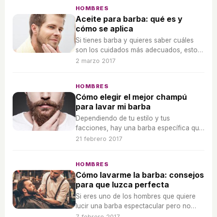
saludable.
HOMBRES
Aceite para barba: qué es y
cómo se aplica
Si tienes barba y quieres saber cuáles
son los cuidados más adecuados, estos
consejos te ayudarán en tu propósito.
2 marzo 2017
HOMBRES
Cómo elegir el mejor champú
para lavar mi barba
Dependiendo de tu estilo y tus
facciones, hay una barba específica que
es perfecta para ti. Hay que llevar un
21 febrero 2017
cuidado determinado para lavar la barba
a conciencia.
HOMBRES
Cómo lavarme la barba: consejos
para que luzca perfecta
Si eres uno de los hombres que quiere
lucir una barba espectacular pero no
sabe muy bien como, sigue estos
7 febrero 2017