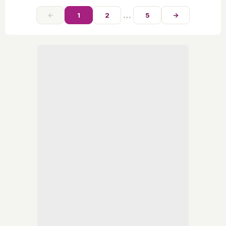
…
←
1
2
5
→