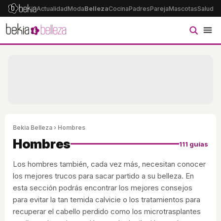
Actualidad
Moda
Belleza
Cocina
Padres
Pareja
Mascotas
Salud
Ps
Bekia Belleza
› Hombres
Hombres
111 guías
Los hombres también, cada vez más, necesitan conocer
los mejores trucos para sacar partido a su belleza. En
esta sección podrás encontrar los mejores consejos
para evitar la tan temida calvicie o los tratamientos para
recuperar el cabello perdido como los microtrasplantes