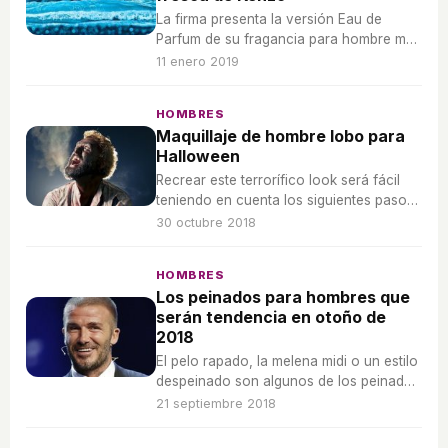
La firma presenta la versión Eau de
Parfum de su fragancia para hombre más
fresca y acuática.
11 enero 2019
HOMBRES
Maquillaje de hombre lobo para
Halloween
Recrear este terrorífico look será fácil
teniendo en cuenta los siguientes pasos
que harán que el maquillaje no pase
30 octubre 2018
desapercibido.
HOMBRES
Los peinados para hombres que
serán tendencia en otoño de
2018
El pelo rapado, la melena midi o un estilo
despeinado son algunos de los peinados
para hombre que se convertirán en
21 septiembre 2018
tendencia en otoño de 2018.