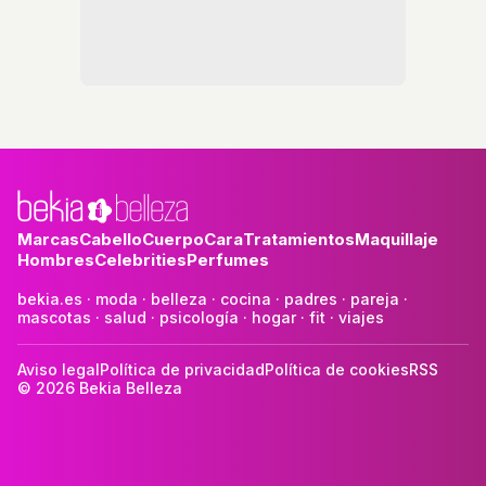
Marcas
Cabello
Cuerpo
Cara
Tratamientos
Maquillaje
Hombres
Celebrities
Perfumes
bekia.es
·
moda
·
belleza
·
cocina
·
padres
·
pareja
·
mascotas
·
salud
·
psicología
·
hogar
·
fit
·
viajes
Aviso legal
Política de privacidad
Política de cookies
RSS
© 2026 Bekia Belleza