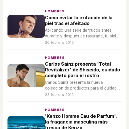
imagen de la firma apostando por el 'Gris
poderoso' de su larga melena.
HOMBRES
Cómo evitar la irritación de la
piel tras el afeitado
Aplicando una serie de trucos antes,
durante y después de rasurarte, tu piel
no sufrirá tanto las consecuencias de
26 febrero 2019
pasarse la cuchilla.
HOMBRES
Carlos Sainz presenta 'Total
Revitalizer' de Shiseido, cuidado
completo para el rostro
Carlos Sainz presenta la nueva
colección de productos para el cuidado
del rostro masculino más completo de
23 febrero 2019
Shiseido Men 'Total Revitalizer'
HOMBRES
'Kenzo Homme Eau de Parfum',
la fragancia masculina más
fresca de Kenzo