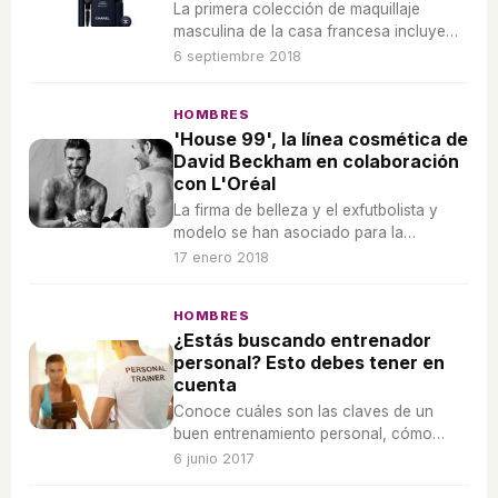
La primera colección de maquillaje
masculina de la casa francesa incluye
una base de maquillaje con protector
6 septiembre 2018
solar, un lápiz de cejas y un bálsamo
labial de acabado mate.
HOMBRES
'House 99', la línea cosmética de
David Beckham en colaboración
con L'Oréal
La firma de belleza y el exfutbolista y
modelo se han asociado para la
creación de una nueva línea de
17 enero 2018
cosmética masculina con productos para
aseo y cuidado de la piel.
HOMBRES
¿Estás buscando entrenador
personal? Esto debes tener en
cuenta
Conoce cuáles son las claves de un
buen entrenamiento personal, cómo
llevarlo a cabo y las pautas que tienes
6 junio 2017
que seguir para lograr un cuerpo