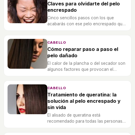
Claves para olvidarte del pelo
encrespado
Cinco sencillos pasos con los que
acabarás con ese pelo encrespado que
te puede estropar un precioso peinado.
CABELLO
Cómo reparar paso a paso el
pelo dañado
El calor de la plancha o del secador son
algunos factores que provocan el
debilitamiento del cabello, haciendo que
pierda brillo y color.
CABELLO
Tratamiento de queratina: la
solución al pelo encrespado y
sin vida
El alisado de queratina está
recomendado para todas las personas
que deseen mejorar la calidad de su
cabello. Se trata de un reconstructor