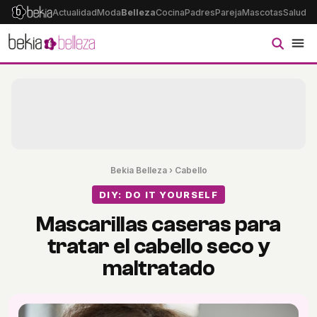
Actualidad
Moda
Belleza
Cocina
Padres
Pareja
Mascotas
Salud
Ps
Bekia Belleza
›
Cabello
DIY: DO IT YOURSELF
Mascarillas caseras para
tratar el cabello seco y
maltratado