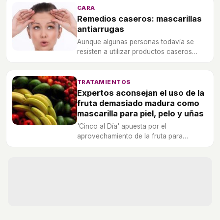
temporal, que dura hasta tres meses
CARA
según el tipo de cabello.
Remedios caseros: mascarillas
antiarrugas
Aunque algunas personas todavía se
resisten a utilizar productos caseros
para su belleza, algunas mascarillas te
pueden venir muy bien para luchar
contra el paso del tiempo.
TRATAMIENTOS
Expertos aconsejan el uso de la
fruta demasiado madura como
mascarilla para piel, pelo y uñas
'Cinco al Día' apuesta por el
aprovechamiento de la fruta para
elaborar tratamientos caseros.