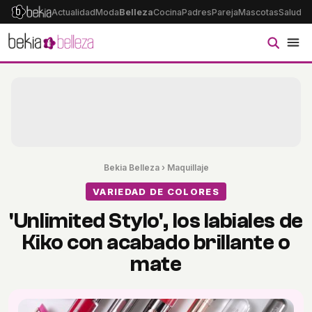
Actualidad
Moda
Belleza
Cocina
Padres
Pareja
Mascotas
Salud
Ps
Bekia Belleza
›
Maquillaje
VARIEDAD DE COLORES
'Unlimited Stylo', los labiales de
Kiko con acabado brillante o
mate