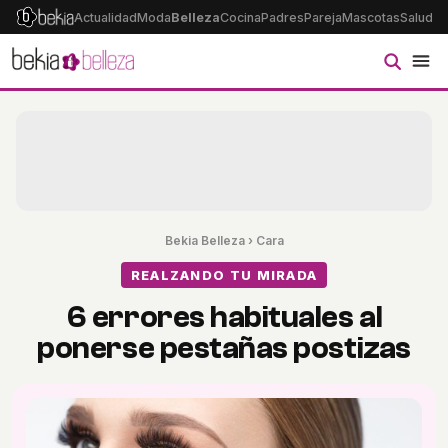
Actualidad
Moda
Belleza
Cocina
Padres
Pareja
Mascotas
Salud
Ps
Bekia Belleza
›
Cara
REALZANDO TU MIRADA
6 errores habituales al
ponerse pestañas postizas