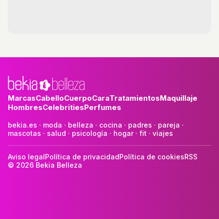
Marcas
Cabello
Cuerpo
Cara
Tratamientos
Maquillaje
Hombres
Celebrities
Perfumes
bekia.es
·
moda
·
belleza
·
cocina
·
padres
·
pareja
·
mascotas
·
salud
·
psicología
·
hogar
·
fit
·
viajes
Aviso legal
Política de privacidad
Política de cookies
RSS
© 2026 Bekia Belleza