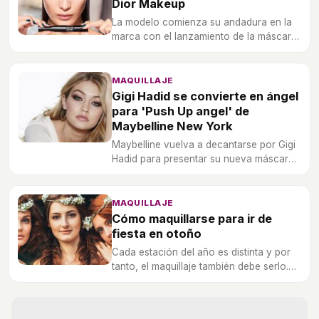
Dior Makeup
La modelo comienza su andadura en la
marca con el lanzamiento de la máscara
de pestañas 'Diorshow Pump & Volume'
MAQUILLAJE
Gigi Hadid se convierte en ángel
para 'Push Up angel' de
Maybelline New York
Maybelline vuelva a decantarse por Gigi
Hadid para presentar su nueva máscara
de pestañas.
MAQUILLAJE
Cómo maquillarse para ir de
fiesta en otoño
Cada estación del año es distinta y por
tanto, el maquillaje también debe serlo.
En otoño, se llevarán los tonos más
oscuros e incluso puedes arriesgarte
con unas pestañas postizas.