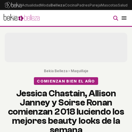
Actualidad
Moda
Belleza
Cocina
Padres
Pareja
Mascotas
Salud
Ps
Bekia Belleza
›
Maquillaje
COMIENZAN BIEN EL AÑO
Jessica Chastain, Allison
Janney y Soirse Ronan
comienzan 2018 luciendo los
mejores beauty looks de la
semana