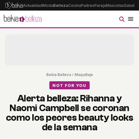
Actualidad
Moda
Belleza
Cocina
Padres
Pareja
Mascotas
Salud
Ps
Bekia Belleza
›
Maquillaje
NOT FOR YOU
Alerta belleza: Rihanna y
Naomi Campbell se coronan
como los peores beauty looks
de la semana