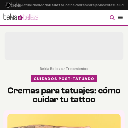
Actualidad
Moda
Belleza
Cocina
Padres
Pareja
Mascotas
Salud
Ps
Bekia Belleza
›
Tratamientos
CUIDADOS POST-TATUADO
Cremas para tatuajes: cómo
cuidar tu tattoo