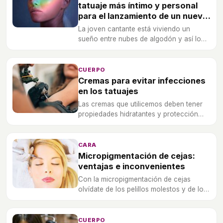
tatuaje más íntimo y personal
para el lanzamiento de un nuevo
perfume
La joven cantante está viviendo un
sueño entre nubes de algodón y así lo
ha querido plasmar en una fragancia que
se convertirá en la cuarta lanzada por la
artista.
CUERPO
Cremas para evitar infecciones
en los tatuajes
Las cremas que utilicemos deben tener
propiedades hidratantes y protección
solar alta para protegerlos de posibles
infecciones.
CARA
Micropigmentación de cejas:
ventajas e inconvenientes
Con la micropigmentación de cejas
olvídate de los pelillos molestos y de los
retoques. Descubre las ventajas e
inconvenientes de este tratamiento.
CUERPO