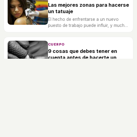
Las mejores zonas para hacerse
un tatuaje
El hecho de enfrentarse a un nuevo
puesto de trabajo puede influir, y mucho,
a la hora de escoger una zona concreta
del cuerpo para tatuarse.
CUERPO
9 cosas que debes tener en
cuenta antes de hacerte un
tatuaje
Si estás pensando en hacerte un tatuaje,
debes de pensar bien la decisión y
conocer cómo es el procedimiento y
materiales que se utilizan.