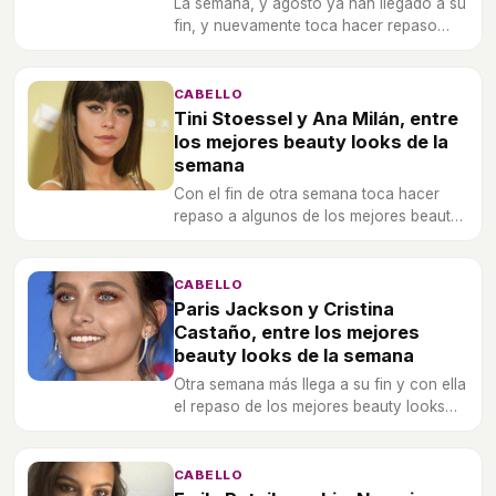
La semana, y agosto ya han llegado a su
fin, y nuevamente toca hacer repaso
semanal de los mejores beauty looks
lucidos por las 'celebs' del panorama
actual.
CABELLO
Tini Stoessel y Ana Milán, entre
los mejores beauty looks de la
semana
Con el fin de otra semana toca hacer
repaso a algunos de los mejores beauty
looks que hemos visto en nuestras
'celebs' favoritas, como Kate Upton o
Vanessa Hudgens.
CABELLO
Paris Jackson y Cristina
Castaño, entre los mejores
beauty looks de la semana
Otra semana más llega a su fin y con ella
el repaso de los mejores beauty looks
que hemos podido ver a las 'celebs'
nacionales e internacionales. ¡No te
pierdas quiénes han sido las
CABELLO
afortunadas!