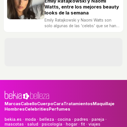
Emily Ratajkowski y Naomi
Watts, entre los mejores beauty
looks de la semana
Emily Ratajkowski y Naomi Watts son
solo algunas de las 'celebs' que se han
colado en lo más alto de nuestro repaso
semanal gracias a sus maravillosos
maquillajes y envidiables melenas.
Marcas
Cabello
Cuerpo
Cara
Tratamientos
Maquillaje
Hombres
Celebrities
Perfumes
bekia.es
·
moda
·
belleza
·
cocina
·
padres
·
pareja
·
mascotas
·
salud
·
psicología
·
hogar
·
fit
·
viajes