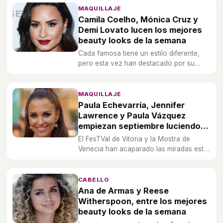
MAQUILLAJE
Camila Coelho, Mónica Cruz y
Demi Lovato lucen los mejores
beauty looks de la semana
Cada famosa tiene un estilo diferente,
pero esta vez han destacado por su
elegancia, ya sea con una gran
naturalidad, o con colores rojo pasión
para destacar sus facciones.
MAQUILLAJE
Paula Echevarría, Jennifer
Lawrence y Paula Vázquez
empiezan septiembre luciendo
los mejores beauty looks
El FesTVal de Vitoria y la Mostra de
Venecia han acaparado las miradas esta
semana. Pero no han sido el sitio en el
que se han visto grandes beauty looks.
CABELLO
Ana de Armas y Reese
Witherspoon, entre los mejores
beauty looks de la semana