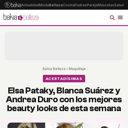
Actualidad
Moda
Belleza
Cocina
Padres
Pareja
Mascotas
Salud
Ps
Bekia Belleza
›
Maquillaje
ACERTADÍSIMAS
Elsa Pataky, Blanca Suárez y
Andrea Duro con los mejores
beauty looks de esta semana