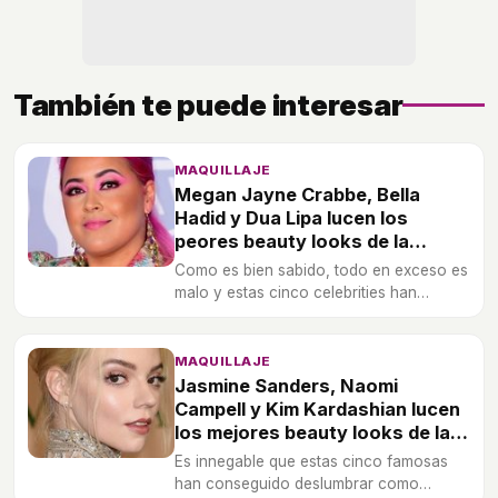
También te puede interesar
MAQUILLAJE
Megan Jayne Crabbe, Bella
Hadid y Dua Lipa lucen los
peores beauty looks de la
semana
Como es bien sabido, todo en exceso es
malo y estas cinco celebrities han
podido comprobarlo en sus propias
carnes al lucir los peores beauty looks
de la semana.
MAQUILLAJE
Jasmine Sanders, Naomi
Campell y Kim Kardashian lucen
los mejores beauty looks de la
semana
Es innegable que estas cinco famosas
han conseguido deslumbrar como