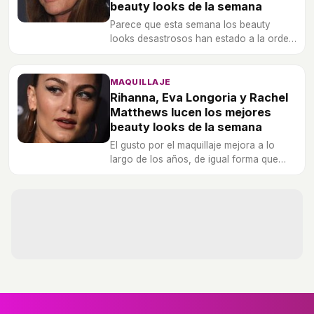
beauty looks de la semana
Parece que esta semana los beauty
looks desastrosos han estado a la orden
del día por lo que algunas celebrities
como Sienna Miller o Ariel Winter
lamentablemente se han llevado la
MAQUILLAJE
corona.
Rihanna, Eva Longoria y Rachel
Matthews lucen los mejores
beauty looks de la semana
El gusto por el maquillaje mejora a lo
largo de los años, de igual forma que
Rihanna, Eva Longoria o Rachel
Matthews han conseguido distinguirse
entre el resto de celebrities por sus
beauty looks.