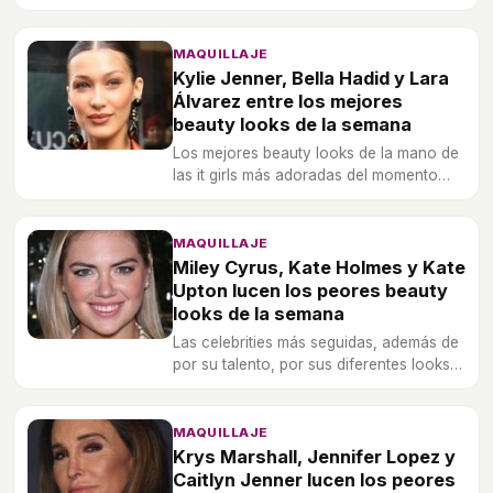
auténticas estrellas gracias a los beauty
looks que han escogido esta semana.
MAQUILLAJE
Kylie Jenner, Bella Hadid y Lara
Álvarez entre los mejores
beauty looks de la semana
Los mejores beauty looks de la mano de
las it girls más adoradas del momento
que inspiran y aconsejan siendo fieles a
su estilo.
MAQUILLAJE
Miley Cyrus, Kate Holmes y Kate
Upton lucen los peores beauty
looks de la semana
Las celebrities más seguidas, además de
por su talento, por sus diferentes looks y
trucos de maquillaje tienen una mala
semana y protagonizan los peores
beauty looks.
MAQUILLAJE
Krys Marshall, Jennifer Lopez y
Caitlyn Jenner lucen los peores