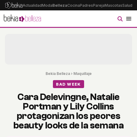
Actualidad
Moda
Belleza
Cocina
Padres
Pareja
Mascotas
Salud
Ps
Bekia Belleza
›
Maquillaje
BAD WEEK
Cara Delevingne, Natalie
Portman y Lily Collins
protagonizan los peores
beauty looks de la semana