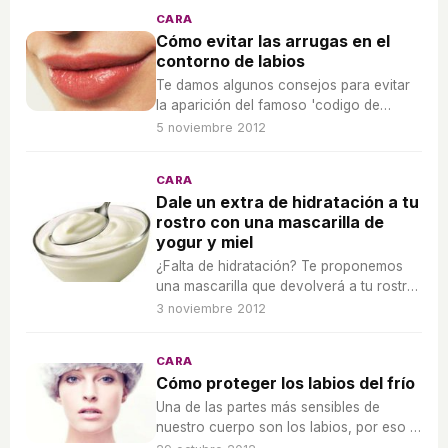
CARA
Cómo evitar las arrugas en el
contorno de labios
Te damos algunos consejos para evitar
la aparición del famoso 'codigo de
barras'.
5 noviembre 2012
CARA
Dale un extra de hidratación a tu
rostro con una mascarilla de
yogur y miel
¿Falta de hidratación? Te proponemos
una mascarilla que devolverá a tu rostro
toda la nutrición que necesita.
3 noviembre 2012
CARA
Cómo proteger los labios del frío
Una de las partes más sensibles de
nuestro cuerpo son los labios, por eso te
damos algunos consejos para cuidarlos.