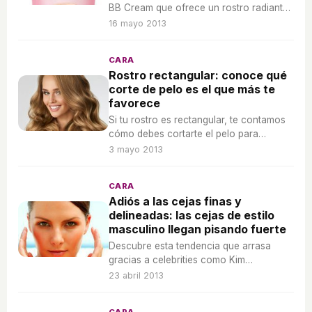
BB Cream que ofrece un rostro radiante
y una piel hidratada.
16 mayo 2013
CARA
Rostro rectangular: conoce qué
corte de pelo es el que más te
favorece
Si tu rostro es rectangular, te contamos
cómo debes cortarte el pelo para
sacarte el mayor partido.
3 mayo 2013
CARA
Adiós a las cejas finas y
delineadas: las cejas de estilo
masculino llegan pisando fuerte
Descubre esta tendencia que arrasa
gracias a celebrities como Kim
Kardashian o Lilly Collins.
23 abril 2013