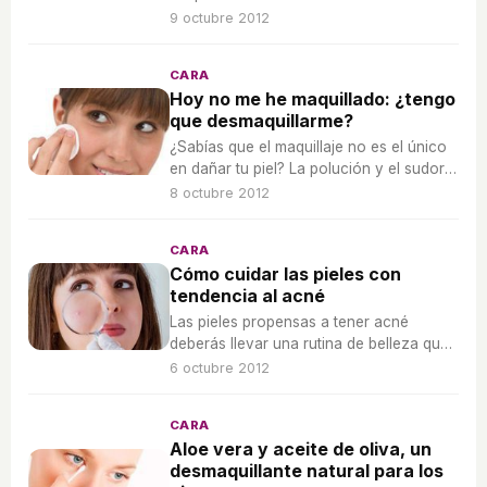
9 octubre 2012
CARA
Hoy no me he maquillado: ¿tengo
que desmaquillarme?
¿Sabías que el maquillaje no es el único
en dañar tu piel? La polución y el sudor
envejecen la piel y crean granitos.
8 octubre 2012
¡Puedes prevenirlo!
CARA
Cómo cuidar las pieles con
tendencia al acné
Las pieles propensas a tener acné
deberás llevar una rutina de belleza que
ayuda a evitar la aparición de los
6 octubre 2012
granitos.
CARA
Aloe vera y aceite de oliva, un
desmaquillante natural para los