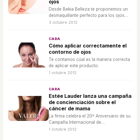
ojos
Desde Bekia Belleza te proponemos un
desmaquillante perfecto para los ojos
sensibles.
3 octubre 2012
CARA
Cómo aplicar correctamente el
contorno de ojos
Te contamos cúal es la manera correcta
de aplicar este producto.
1 octubre 2012
CARA
Estée Lauder lanza una campaña
de concienciación sobre el
cáncer de mama
La firma celebra el 20º Aniversario de su
Campaña Internacional de
Concienciación sobre el Cáncer.
1 octubre 2012