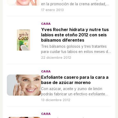
en la promoción de la crema antiedad,
¿el resultado del producto?
17 enero 2013
CARA
Yves Rocher hidrata y nutre tus
labios este otoño 2012 con seis
bálsamos diferentes
Tres bálsamos golosos y tres tratantes
para cuidar tus labios en estos meses de
frío.
22 diciembre 2012
CARA
Exfoliante casero para la cara a
base de azúcar moreno
Con azúcar, aceite y zumo de limón
podrás fabricar un efectivo exfoliante
facial. El exfoliante casero es mas
13 diciembre 2012
económico que uno químico y los
resultados son impresionantes.
CARA