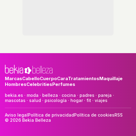
Marcas
Cabello
Cuerpo
Cara
Tratamientos
Maquillaje
Hombres
Celebrities
Perfumes
bekia.es
·
moda
·
belleza
·
cocina
·
padres
·
pareja
·
mascotas
·
salud
·
psicología
·
hogar
·
fit
·
viajes
Aviso legal
Política de privacidad
Política de cookies
RSS
© 2026 Bekia Belleza