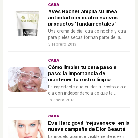
CARA
Yves Rocher amplía su línea
antiedad con cuatro nuevos
productos 'fundamentales'
Una crema de día, otra de noche y otra
para pieles secas forman parte de la
línea 'Fundamental' de Yves Rocher.
3 febrero 2013
CARA
Cómo limpiar tu cara paso a
paso: la importancia de
mantener tu rostro limpio
Es importante que cuides tu rostro día a
día con independencia de que te
maquilles o no.
18 enero 2013
CARA
Eva Herzigová 'rejuvenece' en la
nueva campaña de Dior Beauté
La modelo aparece visiblemente joven