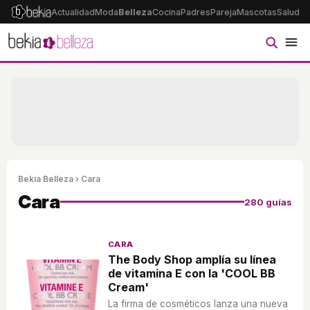
Actualidad
Moda
Belleza
Cocina
Padres
Pareja
Mascotas
Salud
Ps
Bekia Belleza
› Cara
Cara
280 guías
CARA
The Body Shop amplía su línea
de vitamina E con la 'COOL BB
Cream'
La firma de cosméticos lanza una nueva