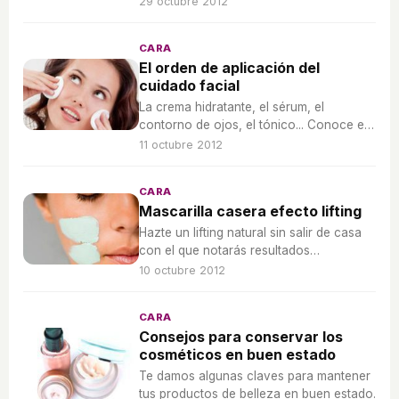
29 octubre 2012
CARA
El orden de aplicación del
cuidado facial
La crema hidratante, el sérum, el
contorno de ojos, el tónico... Conoce el
orden más recomendado para aplicarte
11 octubre 2012
los productos que protegerán tu piel.
CARA
Mascarilla casera efecto lifting
Hazte un lifting natural sin salir de casa
con el que notarás resultados
inmediatos.
10 octubre 2012
CARA
Consejos para conservar los
cosméticos en buen estado
Te damos algunas claves para mantener
tus productos de belleza en buen estado.