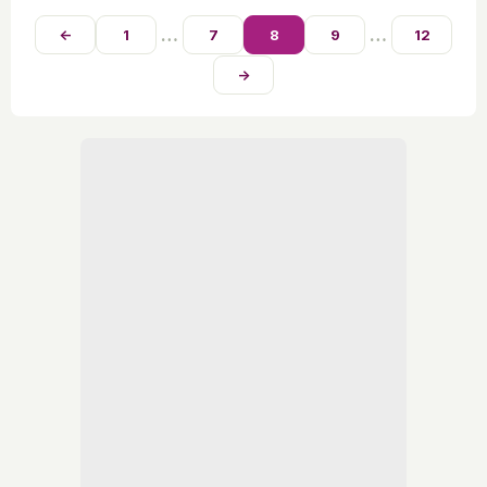
…
…
←
1
7
8
9
12
→