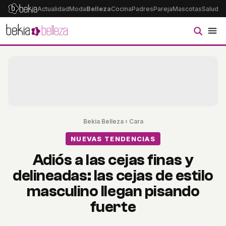
Actualidad
Moda
Belleza
Cocina
Padres
Pareja
Mascotas
Salud
Ps
Bekia Belleza
›
Cara
NUEVAS TENDENCIAS
Adiós a las cejas finas y
delineadas: las cejas de estilo
masculino llegan pisando
fuerte