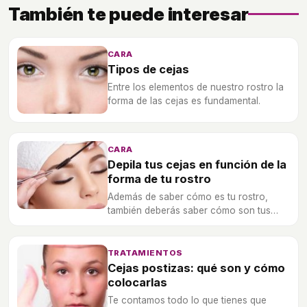
También te puede interesar
CARA
Tipos de cejas
Entre los elementos de nuestro rostro la
forma de las cejas es fundamental.
CARA
Depila tus cejas en función de la
forma de tu rostro
Además de saber cómo es tu rostro,
también deberás saber cómo son tus
cejas y cuál es su sentido natural para
poder depilarte correctamente las
mismas.
TRATAMIENTOS
Cejas postizas: qué son y cómo
colocarlas
Te contamos todo lo que tienes que