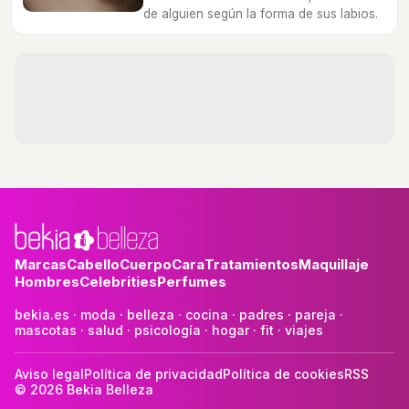
de alguien según la forma de sus labios.
Marcas
Cabello
Cuerpo
Cara
Tratamientos
Maquillaje
Hombres
Celebrities
Perfumes
bekia.es
·
moda
·
belleza
·
cocina
·
padres
·
pareja
·
mascotas
·
salud
·
psicología
·
hogar
·
fit
·
viajes
Aviso legal
Política de privacidad
Política de cookies
RSS
© 2026 Bekia Belleza