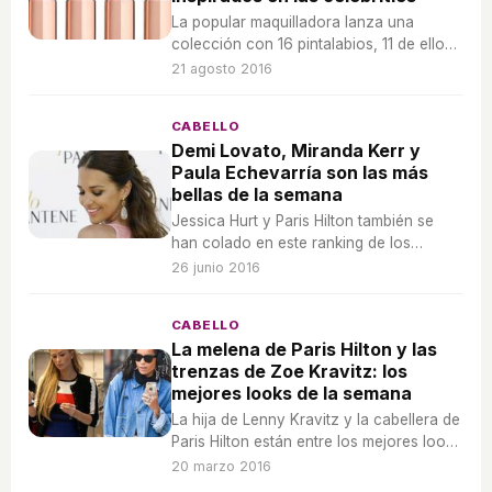
La popular maquilladora lanza una
colección con 16 pintalabios, 11 de ellos
en mate y 5 con acabado brillante,
21 agosto 2016
inspirados en 16 celebrities.
CABELLO
Demi Lovato, Miranda Kerr y
Paula Echevarría son las más
bellas de la semana
Jessica Hurt y Paris Hilton también se
han colado en este ranking de los
mejores beauty looks.
26 junio 2016
CABELLO
La melena de Paris Hilton y las
trenzas de Zoe Kravitz: los
mejores looks de la semana
La hija de Lenny Kravitz y la cabellera de
Paris Hilton están entre los mejores looks
de la semana.
20 marzo 2016