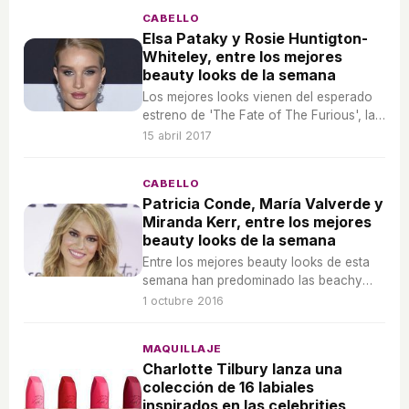
CABELLO
Elsa Pataky y Rosie Huntigton-
Whiteley, entre los mejores
beauty looks de la semana
Los mejores looks vienen del esperado
estreno de 'The Fate of The Furious', la
presentación de 'Velvet Colección', la
15 abril 2017
nueva colección de Louis Vuitton y la
belleza de la Reina de Holanda.
CABELLO
Patricia Conde, María Valverde y
Miranda Kerr, entre los mejores
beauty looks de la semana
Entre los mejores beauty looks de esta
semana han predominado las beachy
waves y las rayas en el medio,
1 octubre 2016
repasemos quiénes han conseguido
colarse en esta ranking.
MAQUILLAJE
Charlotte Tilbury lanza una
colección de 16 labiales
inspirados en las celebrities