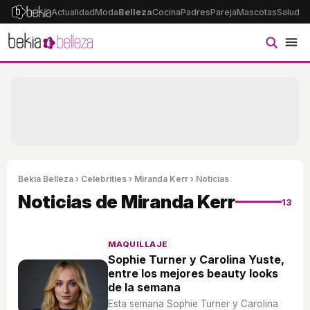
Actualidad
Moda
Belleza
Cocina
Padres
Pareja
Mascotas
Salud
Ps
Bekia Belleza
›
Celebrities
›
Miranda Kerr
› Noticias
Noticias de Miranda Kerr
13
MAQUILLAJE
Sophie Turner y Carolina Yuste,
entre los mejores beauty looks
de la semana
Esta semana Sophie Turner y Carolina