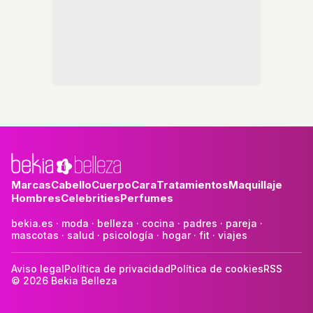
Marcas
Cabello
Cuerpo
Cara
Tratamientos
Maquillaje
Hombres
Celebrities
Perfumes
bekia.es
·
moda
·
belleza
·
cocina
·
padres
·
pareja
·
mascotas
·
salud
·
psicología
·
hogar
·
fit
·
viajes
Aviso legal
Política de privacidad
Política de cookies
RSS
© 2026 Bekia Belleza