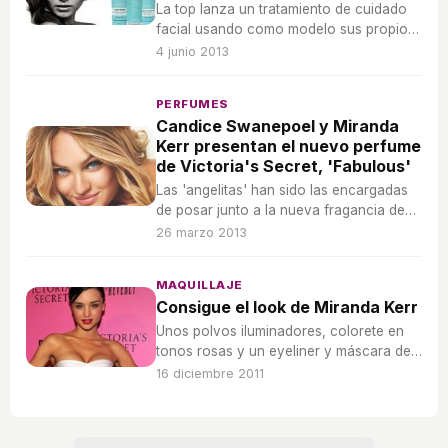
La top lanza un tratamiento de cuidado
facial usando como modelo sus propios
secretos de belleza.
4 junio 2013
PERFUMES
Candice Swanepoel y Miranda
Kerr presentan el nuevo perfume
de Victoria's Secret, 'Fabulous'
Las 'angelitas' han sido las encargadas
de posar junto a la nueva fragancia de
Victoria's Secret.
26 marzo 2013
MAQUILLAJE
Consigue el look de Miranda Kerr
Unos polvos iluminadores, colorete en
tonos rosas y un eyeliner y máscara de
pestañas 'total in black' son sus claves.
16 diciembre 2011