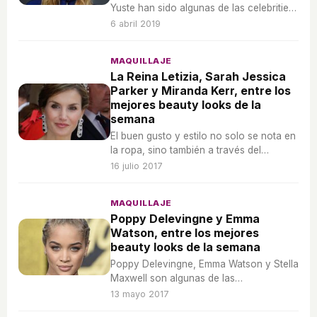
Yuste han sido algunas de las celebrities
que han sabido cómo enamorarnos
6 abril 2019
gracias a sus fantásticos beauty looks.
MAQUILLAJE
La Reina Letizia, Sarah Jessica
Parker y Miranda Kerr, entre los
mejores beauty looks de la
semana
El buen gusto y estilo no solo se nota en
la ropa, sino también a través del
maquillaje y el peinado. Estas pueden ser
16 julio 2017
algún ejemplo de ello.
MAQUILLAJE
Poppy Delevingne y Emma
Watson, entre los mejores
beauty looks de la semana
Poppy Delevingne, Emma Watson y Stella
Maxwell son algunas de las
protagonistas de los aciertos beauty de
13 mayo 2017
esta semana.