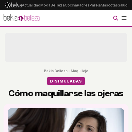
Actualidad
Moda
Belleza
Cocina
Padres
Pareja
Mascotas
Salud
Ps
Bekia Belleza
›
Maquillaje
DISIMULADAS
Cómo maquillarse las ojeras