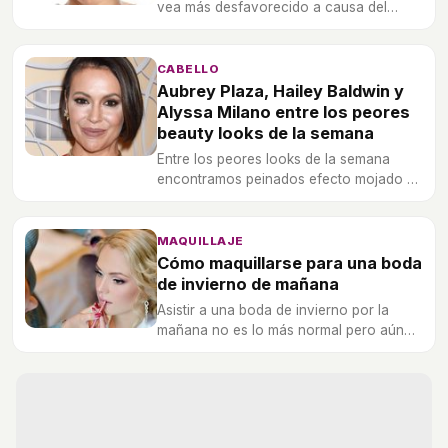
vea más desfavorecido a causa del
cansancio o del estrés.
CABELLO
Aubrey Plaza, Hailey Baldwin y
Alyssa Milano entre los peores
beauty looks de la semana
Entre los peores looks de la semana
encontramos peinados efecto mojado y
exceso de antiojeras.
MAQUILLAJE
Cómo maquillarse para una boda
de invierno de mañana
Asistir a una boda de invierno por la
mañana no es lo más normal pero aún
así en Bekia te ofrecemos fáciles trucos
para estar radiante en el evento.