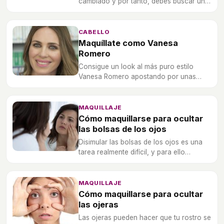
cambiado y por tanto, debes buscar un
tono de maquillaje distinto al que
utilizabas antes.
CABELLO
Maquíllate como Vanesa
Romero
Consigue un look al más puro estilo
Vanesa Romero apostando por unas
mejillas rosadas y una mirada profunda
maquillada en negro.
MAQUILLAJE
Cómo maquillarse para ocultar
las bolsas de los ojos
Disimular las bolsas de los ojos es una
tarea realmente difícil, y para ello
debemos seguir una serie de trucos
infalibles.
MAQUILLAJE
Cómo maquillarse para ocultar
las ojeras
Las ojeras pueden hacer que tu rostro se