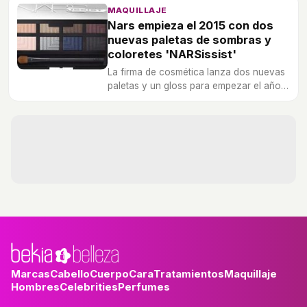
MAQUILLAJE
Nars empieza el 2015 con dos
nuevas paletas de sombras y
coloretes 'NARSissist'
La firma de cosmética lanza dos nuevas
paletas y un gloss para empezar el año
con un makeup de diez.
Marcas
Cabello
Cuerpo
Cara
Tratamientos
Maquillaje
Hombres
Celebrities
Perfumes