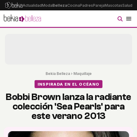
Actualidad
Moda
Belleza
Cocina
Padres
Pareja
Mascotas
Salud
Ps
Bekia Belleza
›
Maquillaje
INSPIRADA EN EL OCÉANO
Bobbi Brown lanza la radiante
colección 'Sea Pearls' para
este verano 2013