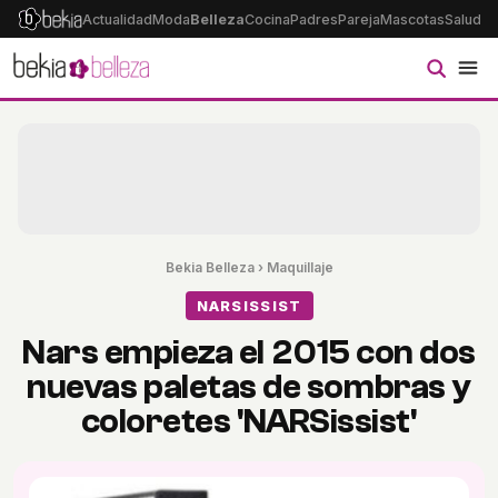
Actualidad
Moda
Belleza
Cocina
Padres
Pareja
Mascotas
Salud
Ps
Bekia Belleza
›
Maquillaje
NARSISSIST
Nars empieza el 2015 con dos
nuevas paletas de sombras y
coloretes 'NARSissist'