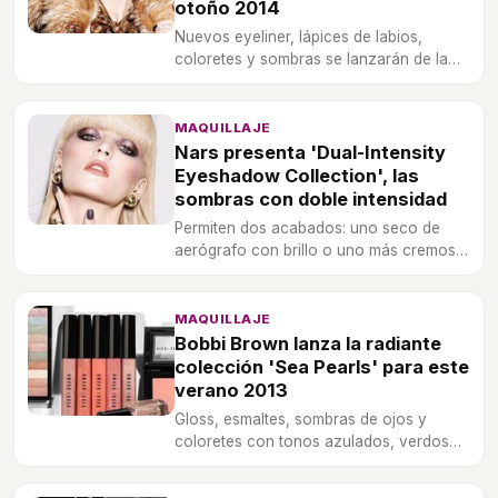
otoño 2014
Nuevos eyeliner, lápices de labios,
coloretes y sombras se lanzarán de la
mano de Nars en agosto de 2014.
MAQUILLAJE
Nars presenta 'Dual-Intensity
Eyeshadow Collection', las
sombras con doble intensidad
Permiten dos acabados: uno seco de
aerógrafo con brillo o uno más cremoso
y profundo.
MAQUILLAJE
Bobbi Brown lanza la radiante
colección 'Sea Pearls' para este
verano 2013
Gloss, esmaltes, sombras de ojos y
coloretes con tonos azulados, verdosos
y rosas muy suaves.