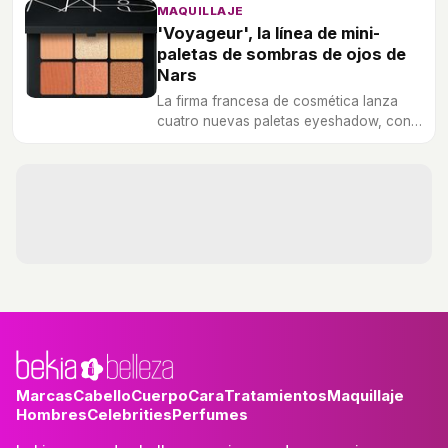
MAQUILLAJE
'Voyageur', la línea de mini-
paletas de sombras de ojos de
Nars
La firma francesa de cosmética lanza
cuatro nuevas paletas eyeshadow, con
seis tonos cada una, en formato de viaje
llamadas 'Voyageur'.
Marcas
Cabello
Cuerpo
Cara
Tratamientos
Maquillaje
Hombres
Celebrities
Perfumes