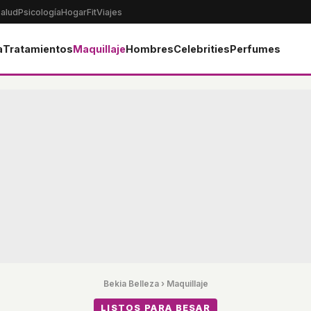
alud
Psicología
Hogar
Fit
Viajes
a
Tratamientos
Maquillaje
Hombres
Celebrities
Perfumes
Bekia Belleza
›
Maquillaje
LISTOS PARA BESAR