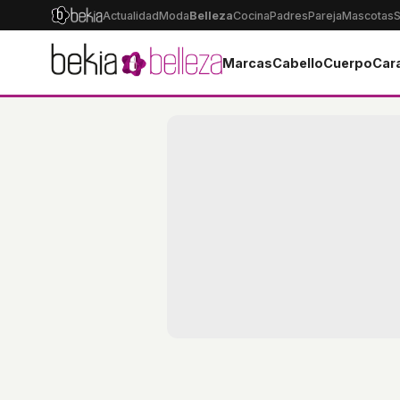
Actualidad
Moda
Belleza
Cocina
Padres
Pareja
Mascotas
S
Marcas
Cabello
Cuerpo
Car