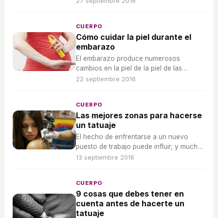
27 septiembre 2016
CUERPO
Cómo cuidar la piel durante el
embarazo
El embarazo produce numerosos
cambios en la piel de la piel de las
mujeres, por lo que conviene seguir
22 septiembre 2016
algunas pautas para protegerla.
CUERPO
Las mejores zonas para hacerse
un tatuaje
El hecho de enfrentarse a un nuevo
puesto de trabajo puede influir, y mucho,
a la hora de escoger una zona concreta
13 septiembre 2016
del cuerpo para tatuarse.
CUERPO
9 cosas que debes tener en
cuenta antes de hacerte un
tatuaje