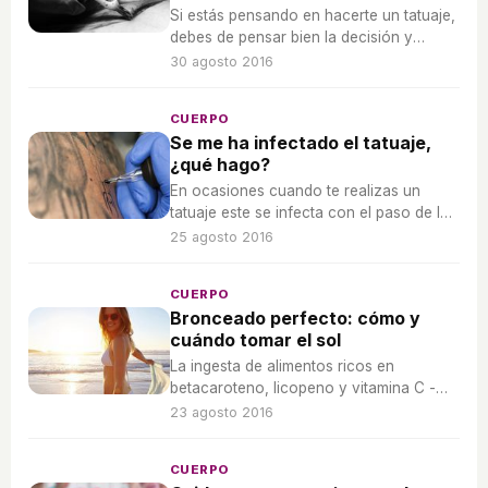
Si estás pensando en hacerte un tatuaje,
debes de pensar bien la decisión y
conocer cómo es el procedimiento y
30 agosto 2016
materiales que se utilizan.
CUERPO
Se me ha infectado el tatuaje,
¿qué hago?
En ocasiones cuando te realizas un
tatuaje este se infecta con el paso de los
días. Es preciso que cuides bien tu piel
25 agosto 2016
para evitar problemas.
CUERPO
Bronceado perfecto: cómo y
cuándo tomar el sol
La ingesta de alimentos ricos en
betacaroteno, licopeno y vitamina C -
como la zanahoria, la calabaza y el
23 agosto 2016
tomate- ayudarán a potenciar, aún más,
el bronceado en nuestro cuerpo.
CUERPO