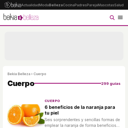
Actualidad
Moda
Belleza
Cocina
Padres
Pareja
Mascotas
Salud
Ps
Bekia Belleza
› Cuerpo
Cuerpo
299 guías
CUERPO
6 beneficios de la naranja para
tu piel
Seis sorprendentes y sencillas formas de
emplear la naranja de forma beneficiosa