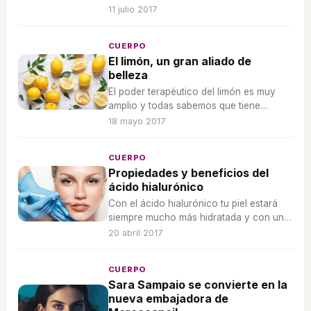
para la salud.
11 julio 2017
CUERPO
El limón, un gran aliado de
belleza
El poder terapéutico del limón es muy
amplio y todas sabemos que tiene
innumerables beneficios para nuestro
18 mayo 2017
organismo, pero ¿conocer el poder que
tiene para tu belleza?
CUERPO
Propiedades y beneficios del
ácido hialurónico
Con el ácido hialurónico tu piel estará
siempre mucho más hidratada y con una
apariencia mucho más joven.
20 abril 2017
CUERPO
Sara Sampaio se convierte en la
nueva embajadora de