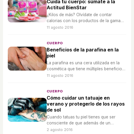
Cuida tu cuerpo: súmate a la
Actitud BienStar
¿Kilos de más? Olvídate de contar
calorias con los productos de la gama
BienStar de ElPozo.
11 agosto 2016
CUERPO
Beneficios de la parafina en la
piel
La parafina es una cera utilizada en la
cosmética que tiene múltiples beneficios
para la piel. Bien sea en un centro de
11 agosto 2016
estética o bien sea en tu casa, hidrata tu
piel con ella.
CUERPO
Cómo cuidar un tatuaje en
verano y protegerlo de los rayos
de sol
Cuando tatuas tu piel tienes que ser
consciente de que además de un
elemento decorativo es una cicatriz, por
2 agosto 2016