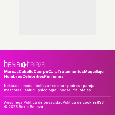
Marcas
Cabello
Cuerpo
Cara
Tratamientos
Maquillaje
Hombres
Celebrities
Perfumes
bekia.es
·
moda
·
belleza
·
cocina
·
padres
·
pareja
·
mascotas
·
salud
·
psicología
·
hogar
·
fit
·
viajes
Aviso legal
Política de privacidad
Política de cookies
RSS
© 2026 Bekia Belleza