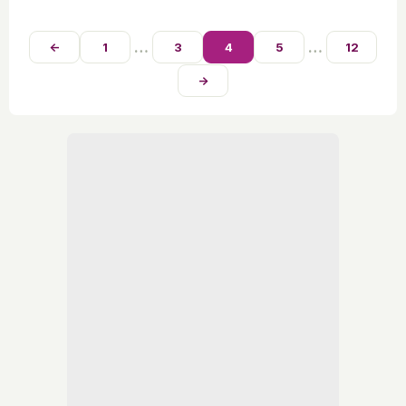
eso hay que cuidarla ante los rayos
solares.
…
…
←
1
3
4
5
12
→