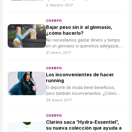
buen ritmo una hora al día.
2 febrero 2017
CUERPO
Bajar peso sin ir al gimnasio,
¿cómo hacerlo?
No necesitamos gastar dinero y tiempo
en un gimnasio si queremos adelgazar,
sigue estos consejos para adoptar
31 enero 2017
nuevos hábitos que te ayudarán a bajar
de peso.
CUERPO
Los inconvenientes de hacer
running
El deporte de moda tiene beneficios,
pero también inconvenientes. ¿Cómo
afecta a tu cuerpo? ¿Y a tu salud
26 enero 2017
emocional?
CUERPO
Clarins saca 'Hydra-Essentiel',
su nueva colección que ayuda a