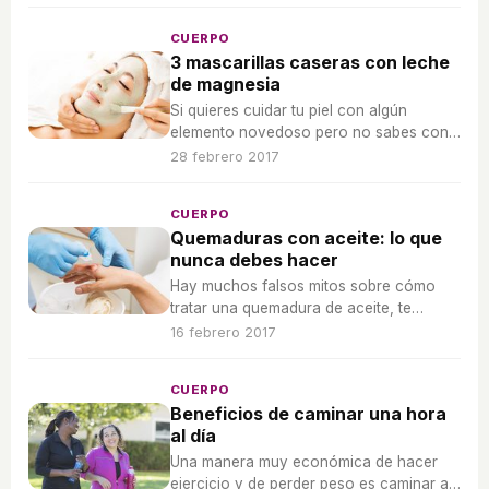
promete convertirse en el producto más
deseado del verano.
CUERPO
3 mascarillas caseras con leche
de magnesia
Si quieres cuidar tu piel con algún
elemento novedoso pero no sabes con
qué, conoce las propiedades de la leche
28 febrero 2017
de magnesia y crea tres mascarillas
ideales para tu rostro.
CUERPO
Quemaduras con aceite: lo que
nunca debes hacer
Hay muchos falsos mitos sobre cómo
tratar una quemadura de aceite, te
desmontamos algunos de ellos para que
16 febrero 2017
sepas cómo actuar.
CUERPO
Beneficios de caminar una hora
al día
Una manera muy económica de hacer
ejercicio y de perder peso es caminar a