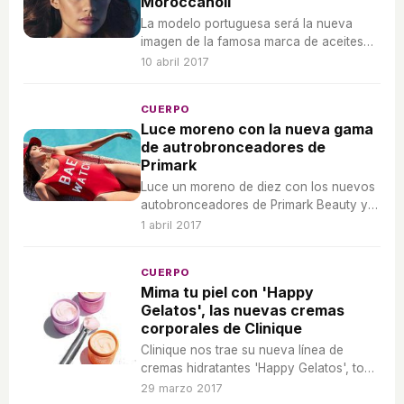
Moroccanoil
La modelo portuguesa será la nueva
imagen de la famosa marca de aceites
de argán.
10 abril 2017
CUERPO
Luce moreno con la nueva gama
de autrobronceadores de
Primark
Luce un moreno de diez con los nuevos
autobronceadores de Primark Beauty y
aprende a parecer que está muy, muy
1 abril 2017
bronceada.
CUERPO
Mima tu piel con 'Happy
Gelatos', las nuevas cremas
corporales de Clinique
Clinique nos trae su nueva línea de
cremas hidratantes 'Happy Gelatos', todo
un capricho para mimar nuestra piel que
29 marzo 2017