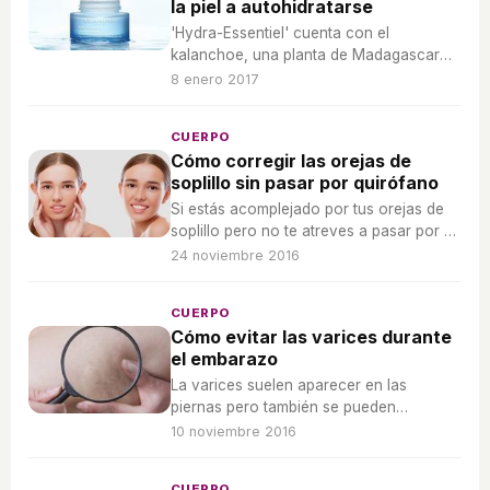
la piel a autohidratarse
'Hydra-Essentiel' cuenta con el
kalanchoe, una planta de Madagascar
que retiene agua para protegerla de los
8 enero 2017
cambios de temperatura.
CUERPO
Cómo corregir las orejas de
soplillo sin pasar por quirófano
Si estás acomplejado por tus orejas de
soplillo pero no te atreves a pasar por el
quirófano, existen otras soluciones.
24 noviembre 2016
CUERPO
Cómo evitar las varices durante
el embarazo
La varices suelen aparecer en las
piernas pero también se pueden
desarrollar en otros lugares de nuestro
10 noviembre 2016
cuerpo como la vulva, una zona sensible
durante el embarazo.
CUERPO