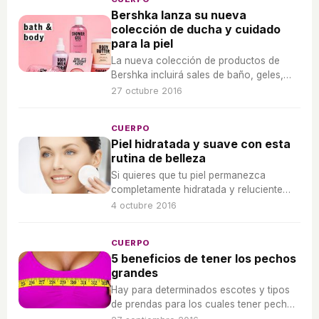
Bershka lanza su nueva
colección de ducha y cuidado
para la piel
La nueva colección de productos de
Bershka incluirá sales de baño, geles,
exfoliantes y cremas.
27 octubre 2016
CUERPO
Piel hidratada y suave con esta
rutina de belleza
Si quieres que tu piel permanezca
completamente hidratada y reluciente
hay que cumplir cierta rutina de belleza.
4 octubre 2016
CUERPO
5 beneficios de tener los pechos
grandes
Hay para determinados escotes y tipos
de prendas para los cuales tener pechos
grandes es una auténtica ventaja.