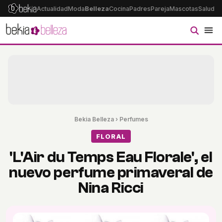
Actualidad
Moda
Belleza
Cocina
Padres
Pareja
Mascotas
Salud
Ps
Bekia Belleza
›
Perfumes
FLORAL
'L'Air du Temps Eau Florale', el
nuevo perfume primaveral de
Nina Ricci