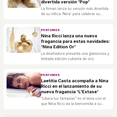
divertida versión 'Pop'
La firman lanza su versión más divertida
de su mítica 'Nina' para celebrar su
décimo aniversario.
PERFUMES
Nina Ricci lanza una nueva
fragancia para estas navidades:
'Nina Edition Or'
La diseñadora presenta una glamurosa y
limitada edición cubierta de oro.
PERFUMES
Laetitia Casta acompaña a Nina
Ricci en el lanzamiento de su
nueva fragancia 'L'Extase'
"Libera tus fantasías" es el lema con el
que Nina Ricci da la bienvenida a su
nuevo aroma floral: 'L'Extase'.