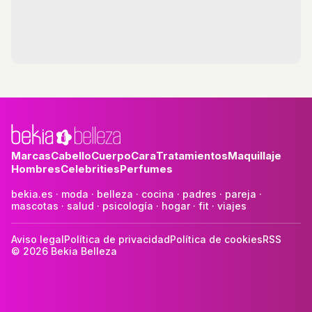
Marcas
Cabello
Cuerpo
Cara
Tratamientos
Maquillaje
Hombres
Celebrities
Perfumes
bekia.es
·
moda
·
belleza
·
cocina
·
padres
·
pareja
·
mascotas
·
salud
·
psicología
·
hogar
·
fit
·
viajes
Aviso legal
Política de privacidad
Política de cookies
RSS
© 2026 Bekia Belleza