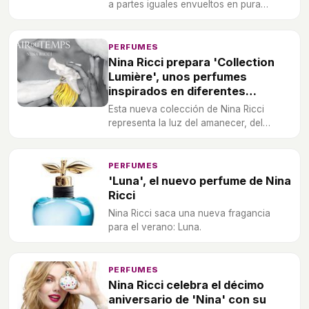
a partes iguales envueltos en pura
fantasía.
PERFUMES
Nina Ricci prepara 'Collection
Lumière', unos perfumes
inspirados en diferentes
momentos del día
Esta nueva colección de Nina Ricci
representa la luz del amanecer, del
mediodía y del atardecer.
PERFUMES
'Luna', el nuevo perfume de Nina
Ricci
Nina Ricci saca una nueva fragancia
para el verano: Luna.
PERFUMES
Nina Ricci celebra el décimo
aniversario de 'Nina' con su