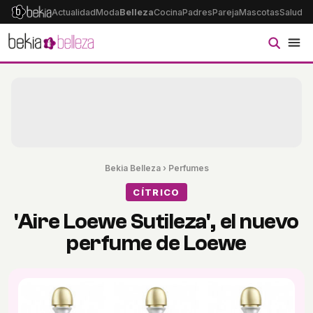
Actualidad
Moda
Belleza
Cocina
Padres
Pareja
Mascotas
Salud
Ps
Bekia Belleza
›
Perfumes
CÍTRICO
'Aire Loewe Sutileza', el nuevo
perfume de Loewe