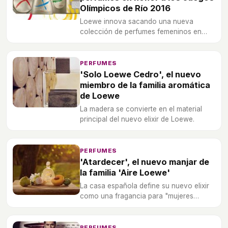
Olímpicos de Río 2016
Loewe innova sacando una nueva
colección de perfumes femeninos en
honor a los Juegos Olímpicos de Río
2016.
PERFUMES
'Solo Loewe Cedro', el nuevo
miembro de la familia aromática
de Loewe
La madera se convierte en el material
principal del nuevo elixir de Loewe.
PERFUMES
'Atardecer', el nuevo manjar de
la familia 'Aire Loewe'
La casa española define su nuevo elixir
como una fragancia para "mujeres
hedonistas y seguras de sí mismas".
PERFUMES