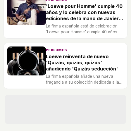
'Loewe pour Homme' cumple 40
años y lo celebra con nuevas
ediciones de la mano de Javier
Hernanz
La firma española está de celebración.
'Loewe pour Homme' cumple 40 años y
lo celebra con nuevas ediciones de la
mano de Javier Hernanz.
PERFUMES
Loewe reinventa de nuevo
'Quizás, quizás, quizás'
añadiendo 'Quizás seducción'
La firma española añade una nueva
fragancia a su colección dedicada a la
famosa canción cubana.