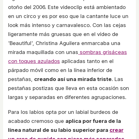
otoño del 2006. Este videoclip está ambientado
en un circo y es por eso que la cantante luce un
look más intenso y carnavalesco. Con las cejas
ligeramente más gruesas que en el vídeo de
'Beautiful', Christina Aguilera enmarcaba una
mirada maquillada con unas
sombras grisáceas
con toques azulados
aplicadas tanto en el
párpado móvil como en la línea inferior de
pestañas,
creando así una mirada triste
. Las
pestañas postizas que lleva en esta ocasión son
largas y separadas en diferentes agrupaciones.
Para los labios opta por un labial burdeos de
acabado cremoso que
aplica por fuera de la
línea natural de su labio superior para
crear
un arco de cupido con picos más separados
.