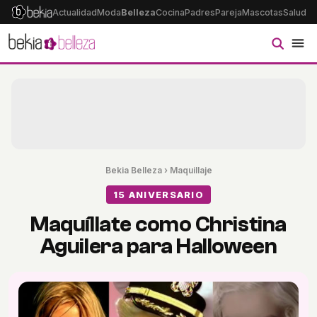
Actualidad
Moda
Belleza
Cocina
Padres
Pareja
Mascotas
Salud
Ps
Bekia Belleza
›
Maquillaje
15 ANIVERSARIO
Maquíllate como Christina
Aguilera para Halloween