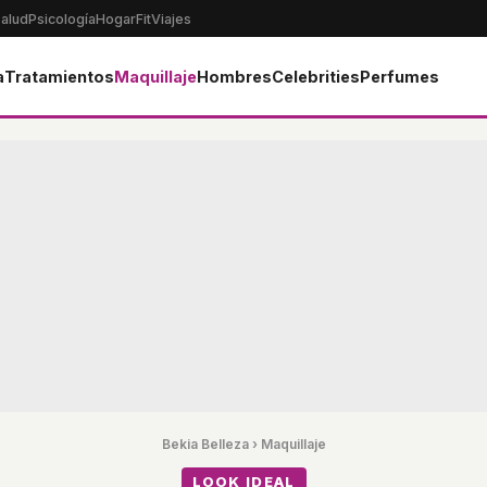
alud
Psicología
Hogar
Fit
Viajes
a
Tratamientos
Maquillaje
Hombres
Celebrities
Perfumes
Bekia Belleza
›
Maquillaje
LOOK IDEAL