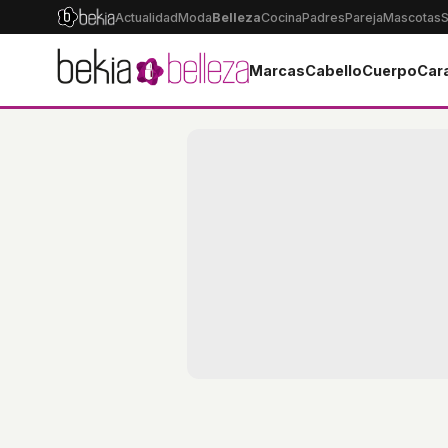
Actualidad
Moda
Belleza
Cocina
Padres
Pareja
Mascotas
S
Marcas
Cabello
Cuerpo
Car