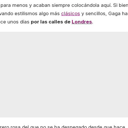
 para menos y acaban siempre colocándola aquí. Si bie
evando estilismos algo más
clásicos
y sencillos, Gaga ha
hace unos días
por las calles de
Londres
.
rero rosa del que no se ha despegado desde que hace