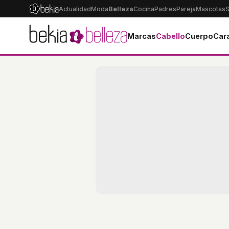
Actualidad
Moda
Belleza
Cocina
Padres
Pareja
Mascotas
S
Marcas
Cabello
Cuerpo
Car