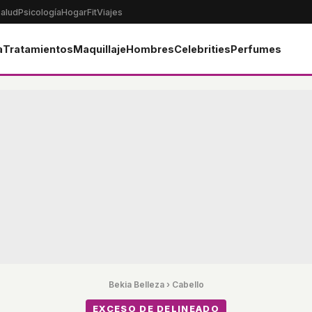
alud
Psicología
Hogar
Fit
Viajes
a
Tratamientos
Maquillaje
Hombres
Celebrities
Perfumes
Bekia Belleza
›
Cabello
EXCESO DE DELINEADO