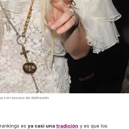
a con exceso de delineado
 rankings es
ya casi una
tradición
y es que los