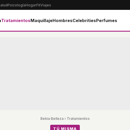
alud
Psicología
Hogar
Fit
Viajes
a
Tratamientos
Maquillaje
Hombres
Celebrities
Perfumes
Bekia Belleza
›
Tratamientos
TÚ MISMA