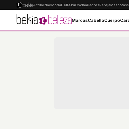
Actualidad
Moda
Belleza
Cocina
Padres
Pareja
Mascotas
S
Marcas
Cabello
Cuerpo
Car