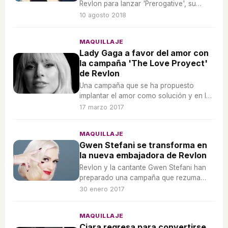
Revlon para lanzar 'Prerogative', su
primer perfume dirigido tanto al público
10 agosto 2018
femenino como al masculino.
MAQUILLAJE
Lady Gaga a favor del amor con
la campaña 'The Love Proyect'
de Revlon
Una campaña que se ha propuesto
implantar el amor como solución y en la
que Lady Gaga ejerce de madrina de lujo.
17 marzo 2017
MAQUILLAJE
Gwen Stefani se transforma en
la nueva embajadora de Revlon
Revlon y la cantante Gwen Stefani han
preparado una campaña que rezuma
amor y con la que ambas partes han
30 enero 2017
quedado encantadas.
MAQUILLAJE
Ciara regresa para convertirse