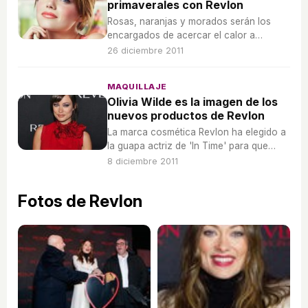
primaverales con Revlon
Rosas, naranjas y morados serán los
encargados de acercar el calor a
nuestros labios con los tonos
26 diciembre 2011
primaverales que Revlon nos propone.
MAQUILLAJE
Olivia Wilde es la imagen de los
nuevos productos de Revlon
La marca cosmética Revlon ha elegido a
la guapa actriz de 'In Time' para que
promocione una nueva gama de
8 diciembre 2011
sombras, eyeliners, corrector y máscara
de pestañas.
Fotos de Revlon