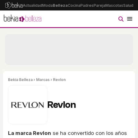
Actualidad
Moda
Belleza
Cocina
Padres
Pareja
Mascotas
Salud
Ps
Bekia Belleza
›
Marcas
› Revlon
Revlon
La marca Revlon
se ha convertido con los años