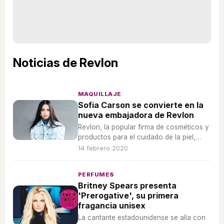
Noticias de Revlon
MAQUILLAJE
Sofia Carson se convierte en la
nueva embajadora de Revlon
Revlon, la popular firma de cosméticos y
productos para el cuidado de la piel,
sorprende esta vez con la incorporación
14 febrero 2020
de la cantante Sofia Carson como la
nueva embajadora global de la firma.
PERFUMES
Britney Spears presenta
'Prerogative', su primera
fragancia unisex
La cantante estadounidense se alía con