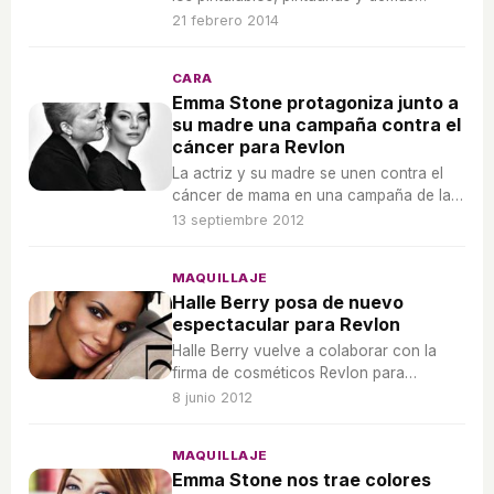
productos de la colección.
21 febrero 2014
CARA
Emma Stone protagoniza junto a
su madre una campaña contra el
cáncer para Revlon
La actriz y su madre se unen contra el
cáncer de mama en una campaña de la
firma de cosméticos.
13 septiembre 2012
MAQUILLAJE
Halle Berry posa de nuevo
espectacular para Revlon
Halle Berry vuelve a colaborar con la
firma de cosméticos Revlon para
protagonizar su nueva campaña.
8 junio 2012
MAQUILLAJE
Emma Stone nos trae colores