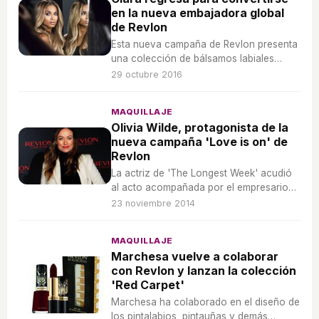
en la nueva embajadora global
de Revlon
Esta nueva campaña de Revlon presenta
una colección de bálsamos labiales
afrutados.
29 octubre 2016
MAQUILLAJE
Olivia Wilde, protagonista de la
nueva campaña 'Love is on' de
Revlon
La actriz de 'The Longest Week' acudió
al acto acompañada por el empresario
Ron Perelman y el presidente y director
23 noviembre 2014
creativo de Revlon, Lorenzo Delpani.
MAQUILLAJE
Marchesa vuelve a colaborar
con Revlon y lanzan la colección
'Red Carpet'
Marchesa ha colaborado en el diseño de
los pintalabios, pintauñas y demás