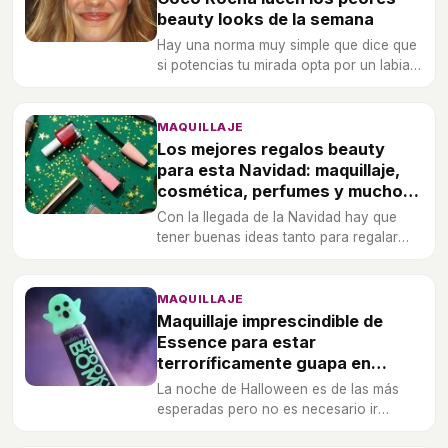
beauty looks de la semana
Hay una norma muy simple que dice que
si potencias tu mirada opta por un labial
neutro, una regla que algunas de las
famosas de nuestra lista de peores
beautys de la semana desconocen.
MAQUILLAJE
Los mejores regalos beauty
para esta Navidad: maquillaje,
cosmética, perfumes y mucho
más
Con la llegada de la Navidad hay que
tener buenas ideas tanto para regalar
como para pedir a tus seres queridos.
MAQUILLAJE
Maquillaje imprescindible de
Essence para estar
terroríficamente guapa en
Halloween
La noche de Halloween es de las más
esperadas pero no es necesario ir
completamente horrible, se puede ir