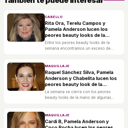
También te puede interesar
CABELLO
Rita Ora, Terelu Campos y
Pamela Anderson lucen los
peores beauty looks de la
semana
Entre los peores beauty looks de la
semana encontramos un exceso de
corrector y peinados deshechos.
MAQUILLAJE
Raquel Sánchez Silva, Pamela
Anderson y Chabelita lucen los
peores beauty look de la
semana
La semana se cierra con los peores
beauty looks de la mano de algunas
caras nuevas, descubre cuáles son las
peores.
MAQUILLAJE
Cardi B, Pamela Anderson y
Coco Rocha lucen los peores