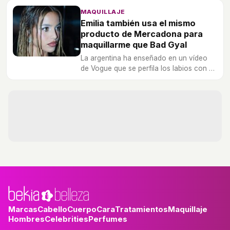
guapa pero misteriosa.
MAQUILLAJE
Emilia también usa el mismo
producto de Mercadona para
maquillarme que Bad Gyal
La argentina ha enseñado en un vídeo
de Vogue que se perfila los labios con el
color canela nº6 de Deliplus que cuesta
2,50 euros.
Marcas
Cabello
Cuerpo
Cara
Tratamientos
Maquillaje
Hombres
Celebrities
Perfumes