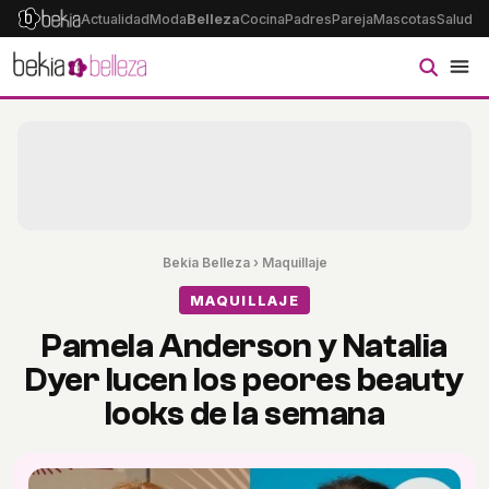
Actualidad
Moda
Belleza
Cocina
Padres
Pareja
Mascotas
Salud
Ps
Bekia Belleza
›
Maquillaje
MAQUILLAJE
Pamela Anderson y Natalia
Dyer lucen los peores beauty
looks de la semana