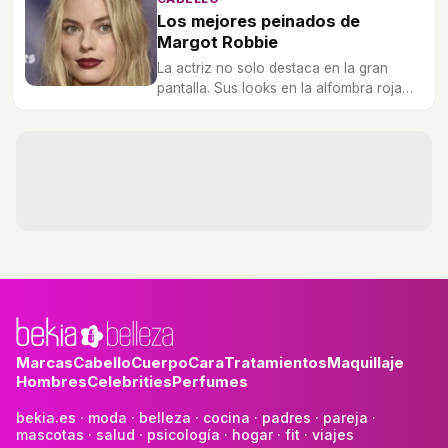
Los mejores peinados de
Margot Robbie
La actriz no solo destaca en la gran
pantalla. Sus looks en la alfombra roja
apuestan por la imagen de una mujer
sexy y valiente.
Marcas
Cabello
Cuerpo
Cara
Tratamientos
Maquillaje
Hombres
Celebrities
Perfumes
bekia.es
·
moda
·
belleza
·
cocina
·
padres
·
pareja
·
mascotas
·
salud
·
psicología
·
hogar
·
fit
·
viajes