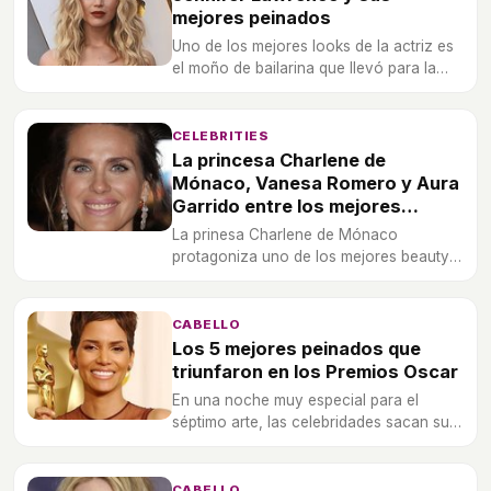
mejores peinados
Uno de los mejores looks de la actriz es
el moño de bailarina que llevó para la
presentación de "Gorrión Rojo", película
protagonizada por Jennifer Lawrence.
CELEBRITIES
La princesa Charlene de
Mónaco, Vanesa Romero y Aura
Garrido entre los mejores
beauty look de la semana
La prinesa Charlene de Mónaco
protagoniza uno de los mejores beauty
look de la semana junto a Vanesa
Romero y Aura Garrido.
CABELLO
Los 5 mejores peinados que
triunfaron en los Premios Oscar
En una noche muy especial para el
séptimo arte, las celebridades sacan sus
mejores galas y lucen espectaculares
peinados.
CABELLO