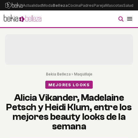
Actualidad
Moda
Belleza
Cocina
Padres
Pareja
Mascotas
Salud
Ps
Bekia Belleza
›
Maquillaje
MEJORES LOOKS
Alicia Vikander, Madelaine
Petsch y Heidi Klum, entre los
mejores beauty looks de la
semana