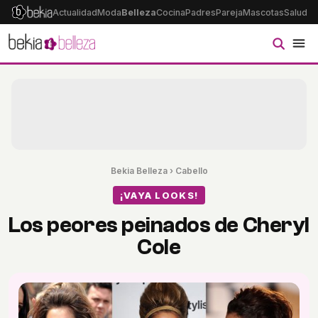
Actualidad
Moda
Belleza
Cocina
Padres
Pareja
Mascotas
Salud
Ps
Bekia Belleza
›
Cabello
¡VAYA LOOKS!
Los peores peinados de Cheryl
Cole