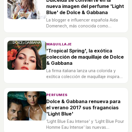
Dulceida se convierte en la
nueva imagen del perfume 'Light
Blue' de Dolce & Gabbana
La blogger e influencer española Aida
Domenech, más conocida como
Dulceida, se convierte en la nueva
imagen del perfume de Dolce & Gabbana.
MAQUILLAJE
'Tropical Spring', la exótica
colección de maquillaje de Dolce
& Gabbana
La firma italiana lanza una colorida y
exótica colección de maquillaje inspirada
en Sicilia para esta primavera 2017.
PERFUMES
Dolce & Gabbana renueva para
el verano 2017 sus fragancias
'Light Blue'
'Light Blue Eau Intense' y 'Light Blue Pour
Homme Eau Intense' las nuevas