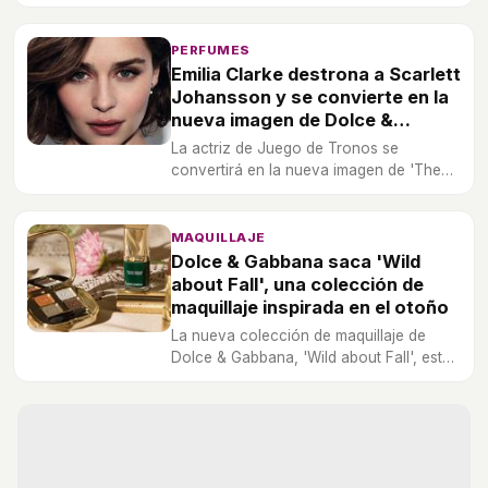
fragancias veraniegas de Dolce &
Gabbana
PERFUMES
Emilia Clarke destrona a Scarlett
Johansson y se convierte en la
nueva imagen de Dolce &
Gabbana
La actriz de Juego de Tronos se
convertirá en la nueva imagen de 'The
One'. En la versión masculina ha sido
elegido Kit Harington.
MAQUILLAJE
Dolce & Gabbana saca 'Wild
about Fall', una colección de
maquillaje inspirada en el otoño
La nueva colección de maquillaje de
Dolce & Gabbana, 'Wild about Fall', está
inspirada en el otoño e incluye, entre
otros, producto de labios, sombras y
pintauñas.