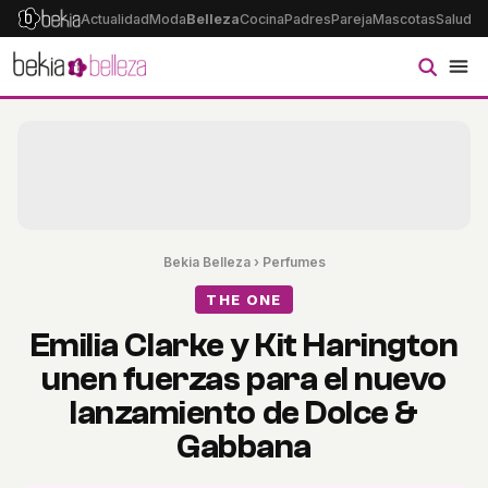
Actualidad
Moda
Belleza
Cocina
Padres
Pareja
Mascotas
Salud
Ps
Bekia Belleza
›
Perfumes
THE ONE
Emilia Clarke y Kit Harington
unen fuerzas para el nuevo
lanzamiento de Dolce &
Gabbana