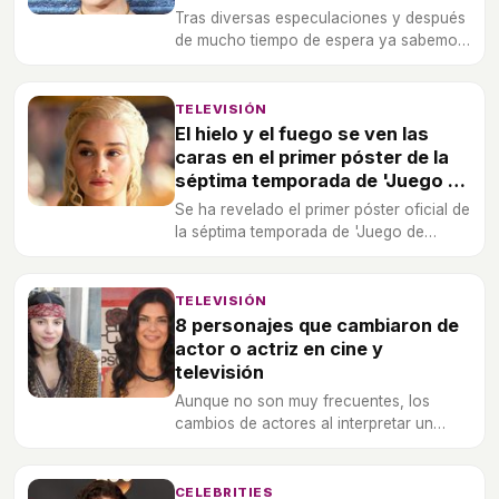
Tras diversas especulaciones y después
de mucho tiempo de espera ya sabemos
cuando se estrenará la nueva entrega de
la serie. Además muestran un
espectacular video de promoción.
TELEVISIÓN
El hielo y el fuego se ven las
caras en el primer póster de la
séptima temporada de 'Juego de
Tronos'
Se ha revelado el primer póster oficial de
la séptima temporada de 'Juego de
Tronos', cuya fecha de estreno todavía
se desconoce.
TELEVISIÓN
8 personajes que cambiaron de
actor o actriz en cine y
televisión
Aunque no son muy frecuentes, los
cambios de actores al interpretar un
determinado personaje son habituales. A
continuación, repasamos los 8 más
llamativos en la ficción.
CELEBRITIES