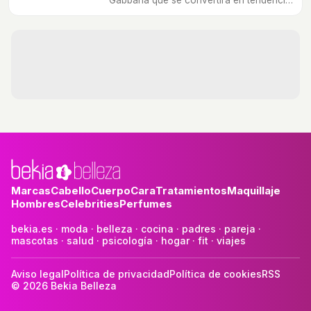
Gabbana que se convertirá en tendencia
esta primavera.
Marcas
Cabello
Cuerpo
Cara
Tratamientos
Maquillaje
Hombres
Celebrities
Perfumes
bekia.es
·
moda
·
belleza
·
cocina
·
padres
·
pareja
·
mascotas
·
salud
·
psicología
·
hogar
·
fit
·
viajes
Aviso legal
Política de privacidad
Política de cookies
RSS
© 2026 Bekia Belleza