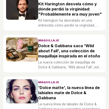
Kit Harington desvela cómo y
dónde perdió la virginidad:
"Probablemente era muy joven"
Kit Harington ha desvelado en una
entrevista cómo perdió la virginidad.
Además, también ha dedicado unas
bonitas palabras a su novia Rose Leslie.
MAQUILLAJE
Dolce & Gabbana saca 'Wild
about Fall', una colección de
maquillaje inspirada en el otoño
La nueva colección de maquillaje de
Dolce & Gabbana, 'Wild about Fall', está
inspirada en el otoño e incluye, entre
otros, producto de labios, sombras y
pintauñas.
MAQUILLAJE
'Dolce matte', la nueva línea de
labiales mate de Dolce &
Gabbana
La nueva línea de labiales de Dolce &