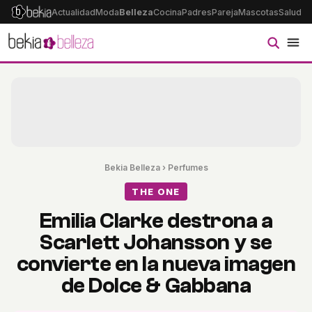
Actualidad
Moda
Belleza
Cocina
Padres
Pareja
Mascotas
Salud
Ps
Bekia Belleza
›
Perfumes
THE ONE
Emilia Clarke destrona a
Scarlett Johansson y se
convierte en la nueva imagen
de Dolce & Gabbana