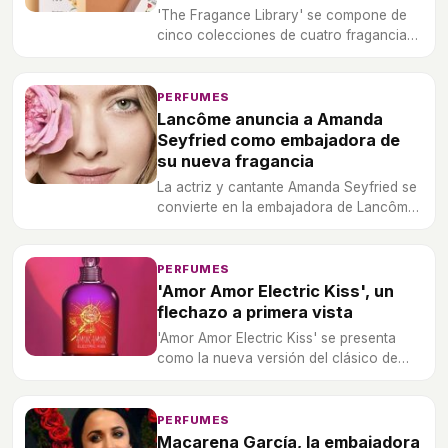
'The Fragance Library' se compone de
cinco colecciones de cuatro fragancias
de la marca Inditex y prometen combinar
a la perfección con el estilo de vida de
cualquier mujer.
PERFUMES
Lancôme anuncia a Amanda
Seyfried como embajadora de
su nueva fragancia
La actriz y cantante Amanda Seyfried se
convierte en la embajadora de Lancôme
bajo el recibimiento más tierno y sus fans
mueren de amor.
PERFUMES
'Amor Amor Electric Kiss', un
flechazo a primera vista
'Amor Amor Electric Kiss' se presenta
como la nueva versión del clásico de
Cacharel con una energía y una
intensidad completamente diferente.
PERFUMES
Macarena García, la embajadora