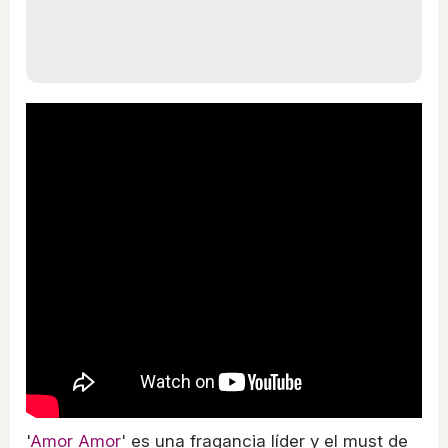
'
Amor Amor
' es una fragancia líder y el must de