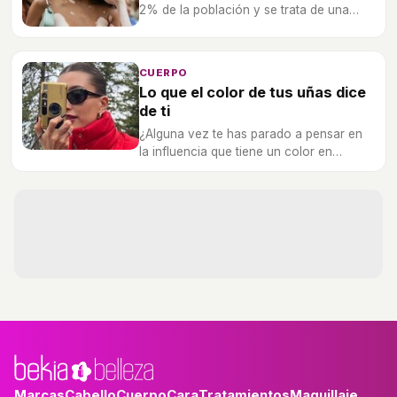
2% de la población y se trata de una
patología de carácter autoinmune que
afecta a la pérdida de melanina en la piel.
CUERPO
Lo que el color de tus uñas dice
de ti
¿Alguna vez te has parado a pensar en
la influencia que tiene un color en
nuestra forma de sentirnos?
Marcas
Cabello
Cuerpo
Cara
Tratamientos
Maquillaje