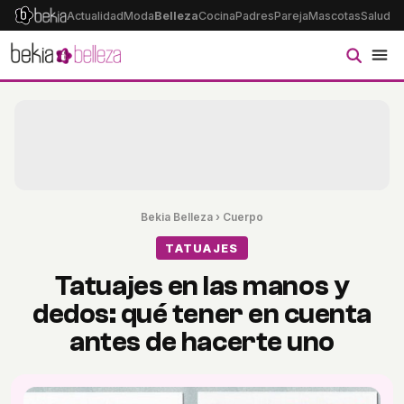
Actualidad
Moda
Belleza
Cocina
Padres
Pareja
Mascotas
Salud
Ps
Bekia Belleza
›
Cuerpo
TATUAJES
Tatuajes en las manos y
dedos: qué tener en cuenta
antes de hacerte uno