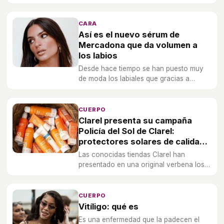
preguntas si se te puede infectar la
respuesta es 'sí'.
CARA
Así es el nuevo sérum de
Mercadona que da volumen a
los labios
Desde hace tiempo se han puesto muy
de moda los labiales que gracias a
estratos picantes consiguen un mayor
volumen temporal en los labios sin
necesidad de retoque estéticos.
CUERPO
Clarel presenta su campaña
Policía del Sol de Clarel:
protectores solares de calidad a
buen precio en sus tiendas de
Las conocidas tiendas Clarel han
proximidad
presentado en una original verbena los
productos solares con los que estar
protegidas este verano.
CUERPO
Vitíligo: qué es
Es una enfermedad que la padecen el