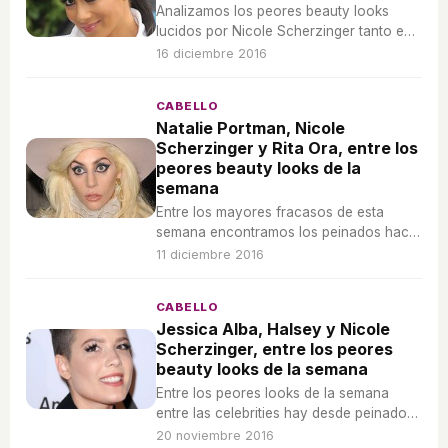
Analizamos los peores beauty looks
lucidos por Nicole Scherzinger tanto en
sus compromisos del día a día como en
16 diciembre 2016
su vida diario alejada de los focos.
CABELLO
Natalie Portman, Nicole
Scherzinger y Rita Ora, entre los
peores beauty looks de la
semana
Entre los mayores fracasos de esta
semana encontramos los peinados hacia
atrás de cabello suelto y el exceso de
11 diciembre 2016
maquillaje.
CABELLO
Jessica Alba, Halsey y Nicole
Scherzinger, entre los peores
beauty looks de la semana
Entre los peores looks de la semana
entre las celebrities hay desde peinados
encrespados pasando por maquillaje mal
20 noviembre 2016