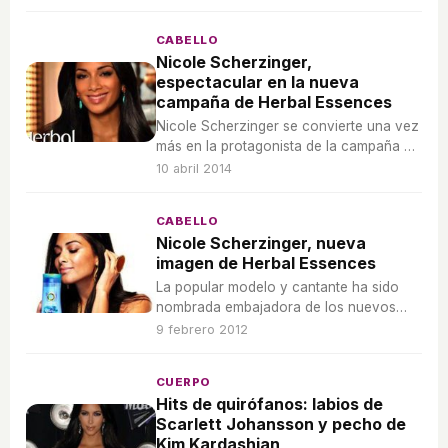
aplicado.
CABELLO
Nicole Scherzinger,
espectacular en la nueva
campaña de Herbal Essences
Nicole Scherzinger se convierte una vez
más en la protagonista de la campaña de
Herbal Essences.
10 abril 2014
CABELLO
Nicole Scherzinger, nueva
imagen de Herbal Essences
La popular modelo y cantante ha sido
nombrada embajadora de los nuevos
productos capilares de la firma
9 febrero 2012
cosmética.
CUERPO
Hits de quirófanos: labios de
Scarlett Johansson y pecho de
Kim Kardashian