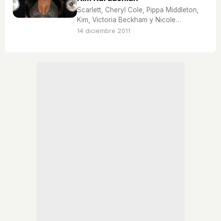
Scarlett, Cheryl Cole, Pippa Middleton,
Kim, Victoria Beckham y Nicole
Scherzinger forma el cuerpo 10.
14 diciembre 2011