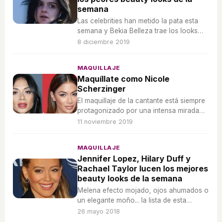
semana
Las celebrities han metido la pata esta
semana y Bekia Belleza trae los looks
más desafortunados de la semana.
8 diciembre 2019
MAQUILLAJE
Maquíllate como Nicole
Scherzinger
El maquillaje de la cantante está siempre
protagonizado por una intensa mirada
felina. Te contamos este y el resto de
11 noviembre 2019
sus trucos.
MAQUILLAJE
Jennifer Lopez, Hilary Duff y
Rachael Taylor lucen los mejores
beauty looks de la semana
Melena efecto mojado, ojos ahumados o
un elegante moño... la lista de esta
semana viene cargada de looks para
26 mayo 2018
todos los gustos y colores.