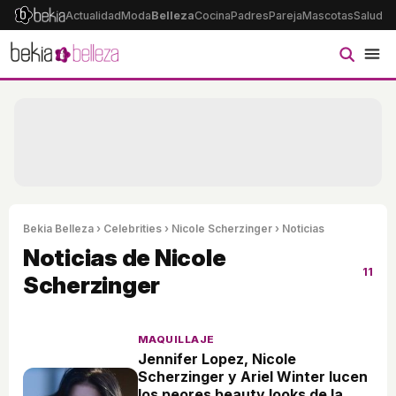
Actualidad
Moda
Belleza
Cocina
Padres
Pareja
Mascotas
Salud
Ps
Bekia Belleza
›
Celebrities
›
Nicole Scherzinger
› Noticias
Noticias de Nicole
11
Scherzinger
MAQUILLAJE
Jennifer Lopez, Nicole
Scherzinger y Ariel Winter lucen
los peores beauty looks de la