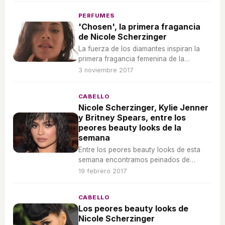
PERFUMES
'Chosen', la primera fragancia
de Nicole Scherzinger
La fuerza de los diamantes inspiran la
primera fragancia femenina de la
cantante Nicole Scherzinger, 'Chosen'.
3 noviembre 2017
CABELLO
Nicole Scherzinger, Kylie Jenner
y Britney Spears, entre los
peores beauty looks de la
semana
Entre los peores beauty looks de esta
semana encontramos peinados de
efecto mojado y flequillos tupidos.
19 febrero 2017
CABELLO
Los peores beauty looks de
Nicole Scherzinger