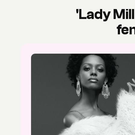
'Lady Mil
fe