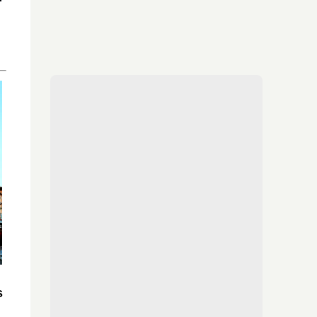
¿Sabías que existen?
Estas criaturas existen y parecen sacadas de
otro planeta
s