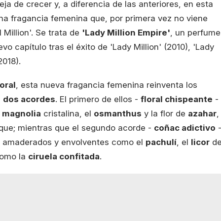
ja de crecer y, a diferencia de las anteriores, en esta
na fragancia femenina que, por primera vez no viene
Million'. Se trata de
'Lady Million Empire'
, un perfume
o capítulo tras el éxito de 'Lady Million' (2010), 'Lady
2018).
oral
, esta nueva fragancia femenina reinventa los
e
dos acordes
. El primero de ellos -
floral chispeante
-
a
magnolia
cristalina, el
osmanthus
y la flor de
azahar
,
que; mientras que el segundo acorde -
coñac adictivo
, amaderados y envolventes como el
pachulí
, el
licor
d
como la
ciruela confitada
.