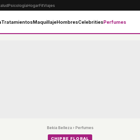
alud
Psicología
Hogar
Fit
Viajes
a
Tratamientos
Maquillaje
Hombres
Celebrities
Perfumes
Bekia Belleza
›
Perfumes
CHIPRE FLORAL