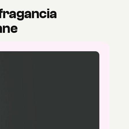
 fragancia
nne