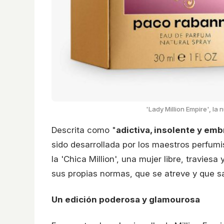
'Lady Million Empire', l
Descrita como "
adictiva, insolente y em
sido desarrollada por los maestros perfum
la 'Chica Million', una mujer libre, travies
sus propias normas, que se atreve y que sa
Un edición poderosa y glamourosa