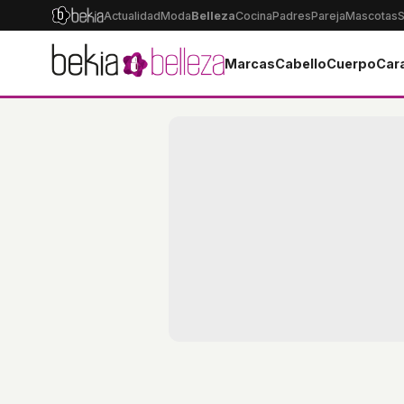
Actualidad
Moda
Belleza
Cocina
Padres
Pareja
Mascotas
S
Marcas
Cabello
Cuerpo
Car