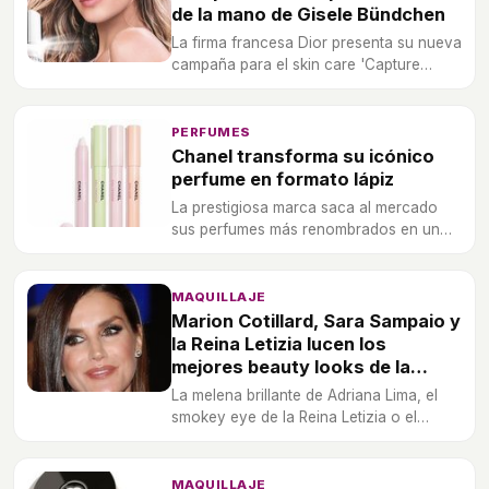
de la mano de Gisele Bündchen
La firma francesa Dior presenta su nueva
campaña para el skin care 'Capture
Totale' con Gisele Bündchen como
imagen de la colección.
PERFUMES
Chanel transforma su icónico
perfume en formato lápiz
La prestigiosa marca saca al mercado
sus perfumes más renombrados en un
formato lápiz de lo más original.
MAQUILLAJE
Marion Cotillard, Sara Sampaio y
la Reina Letizia lucen los
mejores beauty looks de la
semana
La melena brillante de Adriana Lima, el
smokey eye de la Reina Letizia o el
maquillaje nude de Marion Cotillard.
¡Todas ideales!
MAQUILLAJE