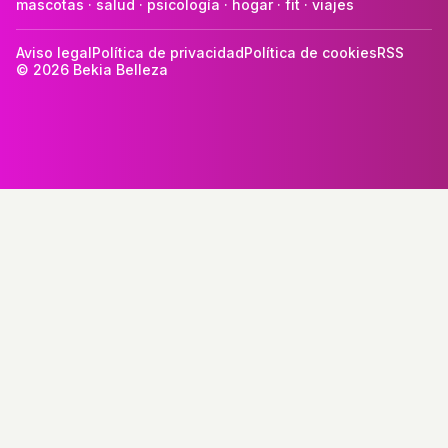
mascotas
·
salud
·
psicología
·
hogar
·
fit
·
viajes
Aviso legal
Política de privacidad
Política de cookies
RSS
© 2026 Bekia Belleza