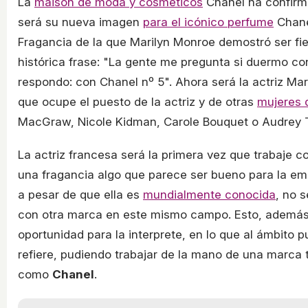
La
maison de moda y cosméticos
Chanel ha confirm
será su nueva imagen
para el icónico perfume
Chane
Fragancia de la que Marilyn Monroe demostró ser fie
histórica frase: "La gente me pregunta si duermo co
respondo: con Chanel nº 5". Ahora será la actriz Mari
que ocupe el puesto de la actriz y de otras
mujeres d
MacGraw, Nicole Kidman, Carole Bouquet o Audrey 
La actriz francesa será la primera vez que trabaje
una fragancia algo que parece ser bueno para la em
a pesar de que ella es
mundialmente conocida
, no s
con otra marca en este mismo campo. Esto, además
oportunidad para la interprete, en lo que al ámbito pu
refiere, pudiendo trabajar de la mano de una marca
como
Chanel
.