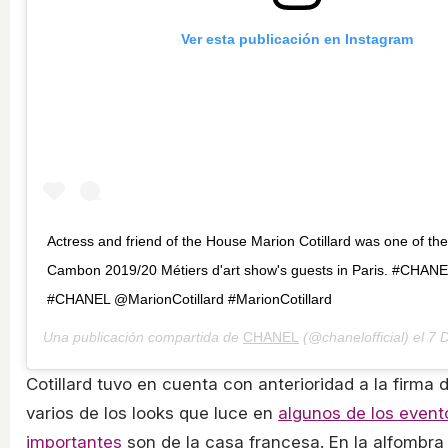
Ver esta publicación en Instagram
Actress and friend of the House Marion Cotillard was one of the
Cambon 2019/20 Métiers d'art show's guests in Paris. #CHANE
#CHANEL @MarionCotillard #MarionCotillard
Una publicación compartida de
CHANEL
(@chanelofficial) el
7 Di
Cotillard tuvo en cuenta con anterioridad a la firma
varios de los looks que luce en
algunos de los even
importantes
son de la casa francesa. En la alfombra 