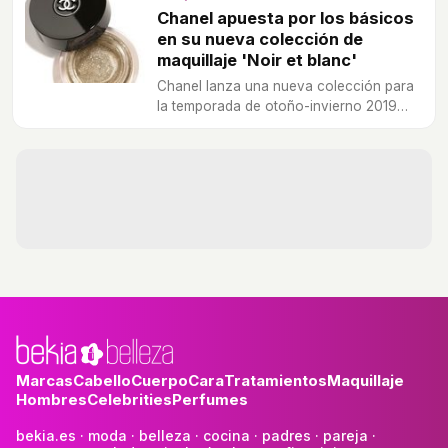
Chanel apuesta por los básicos
en su nueva colección de
maquillaje 'Noir et blanc'
Chanel lanza una nueva colección para
la temporada de otoño-invierno 2019
cargada de productos elegantes y
atemporales en color blanco y negro.
Marcas
Cabello
Cuerpo
Cara
Tratamientos
Maquillaje
Hombres
Celebrities
Perfumes
bekia.es
·
moda
·
belleza
·
cocina
·
padres
·
pareja
·