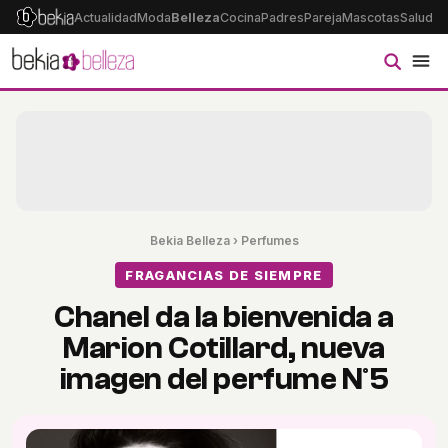
Actualidad
Moda
Belleza
Cocina
Padres
Pareja
Mascotas
Salud
Ps
Bekia Belleza
›
Perfumes
FRAGANCIAS DE SIEMPRE
Chanel da la bienvenida a
Marion Cotillard, nueva
imagen del perfume Nº5