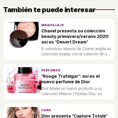
También te puede interesar
MAQUILLAJE
Chanel presenta su colección
beauty primavera/verano 2020:
así es 'Desert Dream'
El ostentoso imperio de Chanel amplía su
colección beauty con la creación de una
nueva línea inspirada en el desierto para
la primavera/verano 2020.
PERFUMES
'Rouge Trafalgar': así es el
nuevo perfume de Dior
Dior añade un nuevo producto a su
colección Maison Christian Dior, un
perfume que enfrasca el estilo y la
esencia de la marca, nace 'Rouge
Trafalfar'.
CARA
Dior presenta 'Capture Totale'