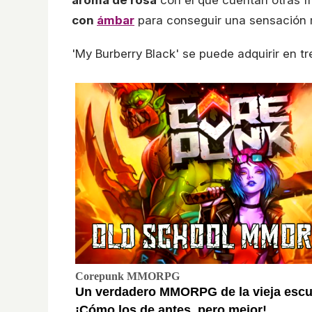
aroma de rosa
con el que cuentan otras f
con
ámbar
para conseguir una sensación 
'My Burberry Black' se puede adquirir en t
Corepunk MMORPG
Un verdadero MMORPG de la vieja escu
¡Cómo los de antes, pero mejor!