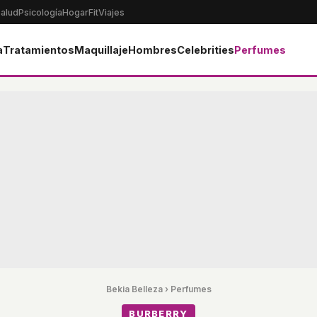
alud
Psicología
Hogar
Fit
Viajes
a
Tratamientos
Maquillaje
Hombres
Celebrities
Perfumes
Bekia Belleza
›
Perfumes
BURBERRY