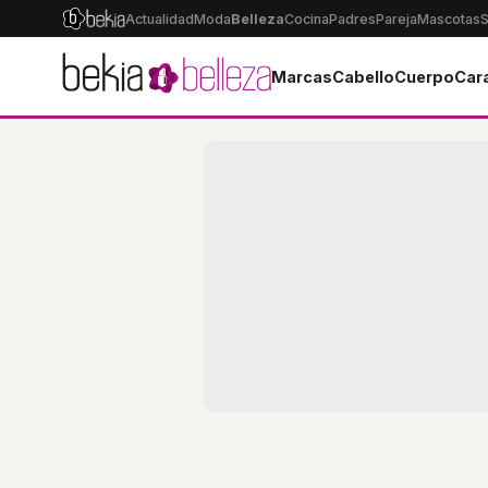
Actualidad
Moda
Belleza
Cocina
Padres
Pareja
Mascotas
S
Marcas
Cabello
Cuerpo
Car