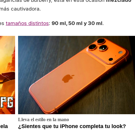
ragancias de Burberry, está en esta ocasión
mezclado
más cautivadora.
res
tamaños distintos
:
90 ml, 50 ml y 30 ml
.
Lleva el estilo en la mano
ela
¿Sientes que tu iPhone completa tu look?