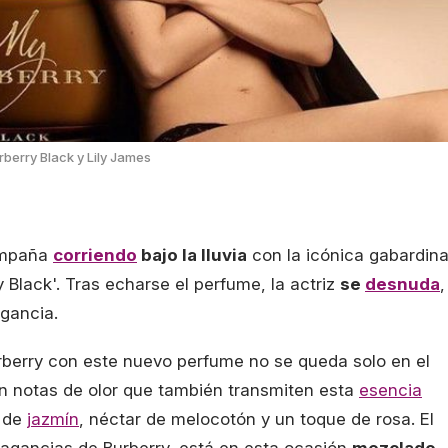
berry Black y Lily James
campaña
corriendo
bajo la lluvia
con la icónica gabardin
 Black'. Tras echarse el perfume, la actriz
se
desnuda
,
agancia.
rberry con este nuevo perfume no se queda solo en el
n notas de olor que también transmiten esta
esencia
r de
jazmín
, néctar de melocotón y un toque de rosa. El