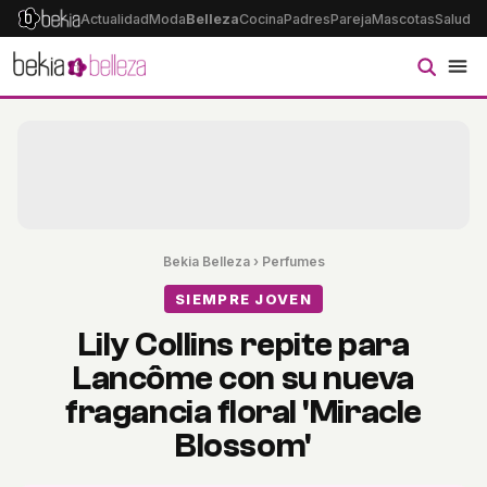
Actualidad
Moda
Belleza
Cocina
Padres
Pareja
Mascotas
Salud
Ps
Bekia Belleza
›
Perfumes
SIEMPRE JOVEN
Lily Collins repite para
Lancôme con su nueva
fragancia floral 'Miracle
Blossom'