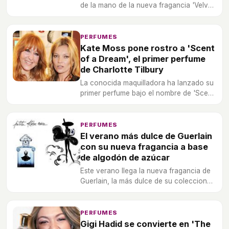
de la mano de la nueva fragancia 'Velvet
Pure'.
PERFUMES
Kate Moss pone rostro a 'Scent
of a Dream', el primer perfume
de Charlotte Tilbury
La conocida maquilladora ha lanzado su
primer perfume bajo el nombre de 'Scent
of a Dream', una fragancia con la que
pretende englobar todos los aromas
hippies ibicencos.
PERFUMES
El verano más dulce de Guerlain
con su nueva fragancia a base
de algodón de azúcar
Este verano llega la nueva fragancia de
Guerlain, la más dulce de su coleccion
gracias al algodón de azúcar que lo
compone.
PERFUMES
Gigi Hadid se convierte en 'The