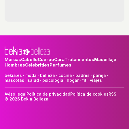
Marcas
Cabello
Cuerpo
Cara
Tratamientos
Maquillaje
Hombres
Celebrities
Perfumes
bekia.es
·
moda
·
belleza
·
cocina
·
padres
·
pareja
·
mascotas
·
salud
·
psicología
·
hogar
·
fit
·
viajes
Aviso legal
Política de privacidad
Política de cookies
RSS
© 2026 Bekia Belleza