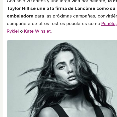
Con solo 20 añitos y una larga vida por delante,
la 
Taylor Hill se une a la firma de Lancôme como su
embajadora
para las próximas campañas, convirtié
compañera de otros rostros populares como
Penélo
Rykiel
o
Kate Winslet
.