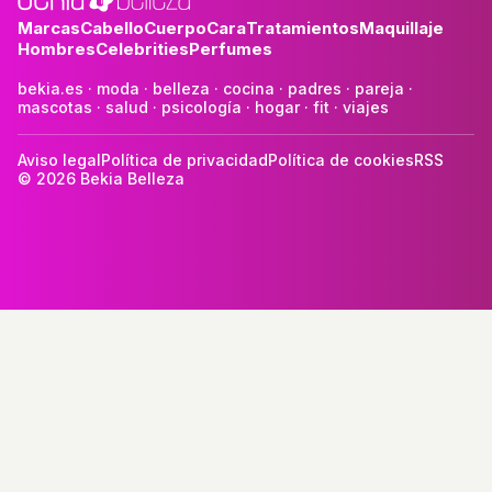
Marcas
Cabello
Cuerpo
Cara
Tratamientos
Maquillaje
Hombres
Celebrities
Perfumes
bekia.es
·
moda
·
belleza
·
cocina
·
padres
·
pareja
·
mascotas
·
salud
·
psicología
·
hogar
·
fit
·
viajes
Aviso legal
Política de privacidad
Política de cookies
RSS
© 2026 Bekia Belleza