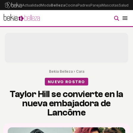
Actualidad
Moda
Belleza
Cocina
Padres
Pareja
Mascotas
Salud
Ps
Bekia Belleza
›
Cara
NUEVO ROSTRO
Taylor Hill se convierte en la
nueva embajadora de
Lancôme