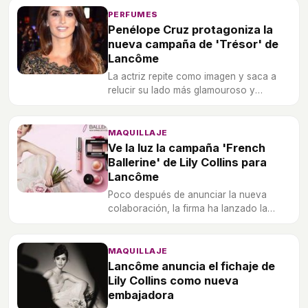
PERFUMES
Penélope Cruz protagoniza la
nueva campaña de 'Trésor' de
Lancôme
La actriz repite como imagen y saca a
relucir su lado más glamouroso y
sensual para 'Trésor Lumineuse'.
MAQUILLAJE
Ve la luz la campaña 'French
Ballerine' de Lily Collins para
Lancôme
Poco después de anunciar la nueva
colaboración, la firma ha lanzado la
primera instantánea de la campaña.
MAQUILLAJE
Lancôme anuncia el fichaje de
Lily Collins como nueva
embajadora