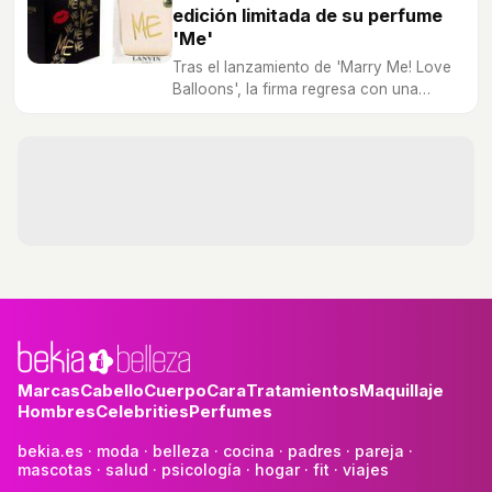
edición limitada de su perfume
'Me'
Tras el lanzamiento de 'Marry Me! Love
Balloons', la firma regresa con una
nueva edición de su fragancia.
Marcas
Cabello
Cuerpo
Cara
Tratamientos
Maquillaje
Hombres
Celebrities
Perfumes
bekia.es
·
moda
·
belleza
·
cocina
·
padres
·
pareja
·
mascotas
·
salud
·
psicología
·
hogar
·
fit
·
viajes