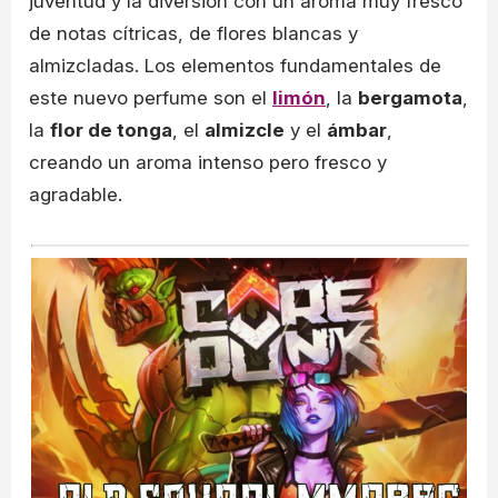
juventud y la diversión con un aroma muy fresco
de notas cítricas, de flores blancas y
almizcladas. Los elementos fundamentales de
este nuevo perfume son el
limón
, la
bergamota
,
la
flor de tonga
, el
almizcle
y el
ámbar
,
creando un aroma intenso pero fresco y
agradable.