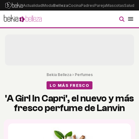
Actualidad
Moda
Belleza
Cocina
Padres
Pareja
Mascotas
Salud
Ps
Bekia Belleza
›
Perfumes
LO MÁS FRESCO
'A Girl In Capri', el nuevo y más
fresco perfume de Lanvin