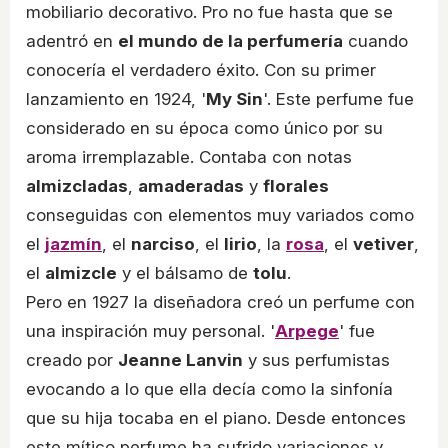
mobiliario decorativo. Pro no fue hasta que se
adentró en
el mundo de la perfumería
cuando
conocería el verdadero éxito. Con su primer
lanzamiento en 1924, '
My Sin
'. Este perfume fue
considerado en su época como único por su
aroma irremplazable. Contaba con notas
almizcladas
,
amaderadas
y
florales
conseguidas con elementos muy variados como
el
jazmín
, el
narciso
, el
lirio
, la
rosa
, el
vetiver
,
el
almizcle
y el bálsamo de
tolu
.
Pero en 1927 la diseñadora creó un perfume con
una inspiración muy personal. '
Arpege
' fue
creado por
Jeanne Lanvin
y sus perfumistas
evocando a lo que ella decía como la sinfonía
que su hija tocaba en el piano. Desde entonces
este mítico perfume ha sufrido variaciones y