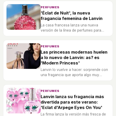
PERFUMES
'Éclat de Nuit', la nueva
fragancia femenina de Lanvin
La casa francesa lanza una nueva
versión de la línea de perfumes para
mujer 'Éclat' con la que celebrar las
esplendorosas noches de verano.
PERFUMES
Las princesas modernas huelen
a lo nuevo de Lanvin: as? es
'Modern Princess'
Lanvin lo vuelve a hacer: sorprende con
una fragancia que aporta algo muy
bueno y distinto que las dem?s no tienen.
PERFUMES
Lanvin lanza su fragancia más
divertida para este verano:
'Eclat d'Arpege Eyes On You'
La firma lanza la versión más fresca de