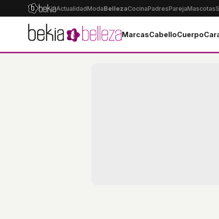
Actualidad
Moda
Belleza
Cocina
Padres
Pareja
Mascotas
S
Marcas
Cabello
Cuerpo
Car