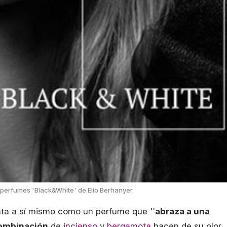
perfumes 'Black&White' de Elio Berhanyer
nta a sí mismo como un perfume que ''
abraza a una
ombinación
de
incienso
y
bergamota
hacen de su olor