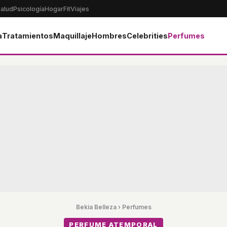
alud
Psicología
Hogar
Fit
Viajes
a
Tratamientos
Maquillaje
Hombres
Celebrities
Perfumes
Bekia Belleza
›
Perfumes
PERFUME ATEMPORAL