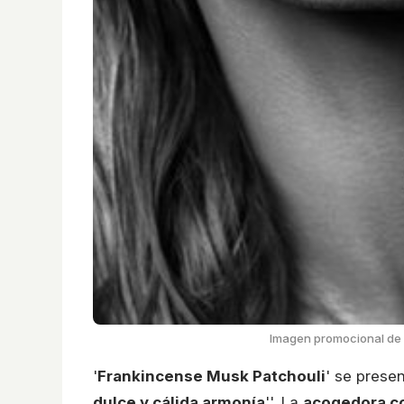
Imagen promocional de 
'
Frankincense Musk Patchouli
' se prese
dulce y cálida armonía
''. La
acogedora c