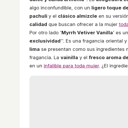
algo inconfundible, con un
ligero toque de
pachuli
y el
clásico almizcle
en su versió
calidad
que buscan ofrecer a la mujer
tod
Por otro lado '
Myrrh Vetiver Vanilla
' es un
exclusividad
''. Es una fragancia oriental
lima
se presentan como sus ingredientes m
fragancia. La
vainilla
y el
fresco aroma de
en un
infalible para toda mujer
. ¿El ingred