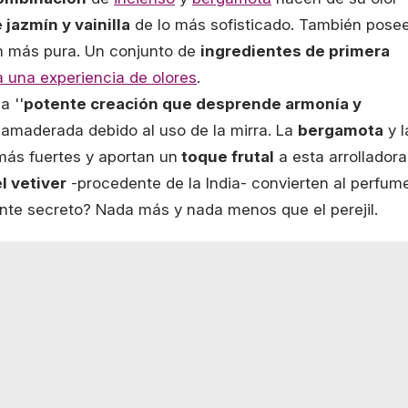
 jazmín y vainilla
de lo más sofisticado. También pose
n más pura. Un conjunto de
ingredientes de primera
a una experiencia de olores
.
a ''
potente creación que desprende armonía y
 y amaderada debido al uso de la mirra. La
bergamota
y l
ás fuertes y aportan un
toque frutal
a esta arrolladora
l vetiver
-procedente de la India- convierten al perfum
iente secreto? Nada más y nada menos que el perejil.