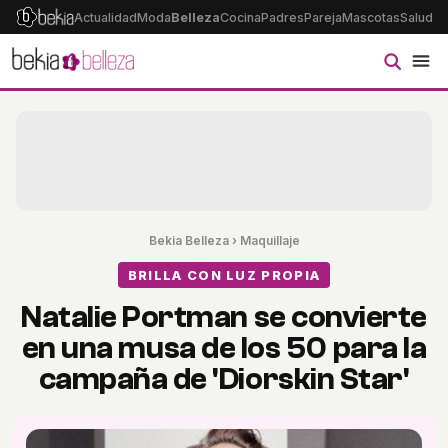
Actualidad
Moda
Belleza
Cocina
Padres
Pareja
Mascotas
Salud
Ps
Bekia Belleza
›
Maquillaje
BRILLA CON LUZ PROPIA
Natalie Portman se convierte
en una musa de los 50 para la
campaña de 'Diorskin Star'