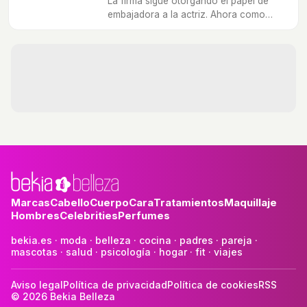
La firma sigue otorgando el papel de
embajadora a la actriz. Ahora como
imagen de cosméticos.
Marcas
Cabello
Cuerpo
Cara
Tratamientos
Maquillaje
Hombres
Celebrities
Perfumes
bekia.es
·
moda
·
belleza
·
cocina
·
padres
·
pareja
·
mascotas
·
salud
·
psicología
·
hogar
·
fit
·
viajes
Aviso legal
Política de privacidad
Política de cookies
RSS
© 2026 Bekia Belleza