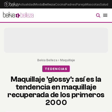
Actualidad
Moda
Belleza
Cocina
Padres
Pareja
Mascotas
Salud
Ps
Bekia Belleza
›
Maquillaje
TEDENCIAS
Maquillaje 'glossy': así es la
tendencia en maquillaje
recuperada de los primeros
2000