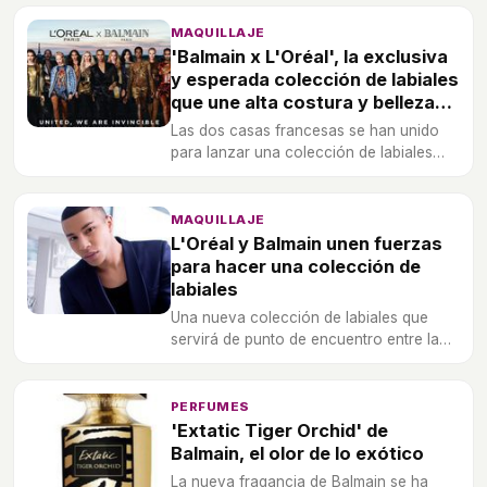
MAQUILLAJE
'Balmain x L'Oréal', la exclusiva
y esperada colección de labiales
que une alta costura y belleza
asequible
Las dos casas francesas se han unido
para lanzar una colección de labiales
que incluye 12 nuevos tonos clasificados
en tres grupos 'Tribe Couture', 'Tribe
Glamazone' y 'Tribe Rock'.
MAQUILLAJE
L'Oréal y Balmain unen fuerzas
para hacer una colección de
labiales
Una nueva colección de labiales que
servirá de punto de encuentro entre la
alta costura y el low cost.
PERFUMES
'Extatic Tiger Orchid' de
Balmain, el olor de lo exótico
La nueva fragancia de Balmain se ha