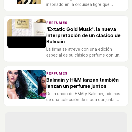
inspirado en la orquídea tigre que
contiene todo el olor de lo exótico.
PERFUMES
'Extatic Gold Musk', la nueva
interpretación de un clásico de
Balmain
La firma se atreve con una edición
especial de su clásico perfume con un
aroma mucho más floral.
PERFUMES
Balmain y H&M lanzan también
lanzan un perfume juntos
De la unión de H&M y Balmain, además
de una colección de moda conjunta,
también lanzarán un perfume.