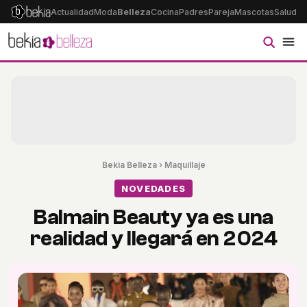
Actualidad
Moda
Belleza
Cocina
Padres
Pareja
Mascotas
Salud
Ps
Bekia Belleza
›
Maquillaje
NOVEDADES
Balmain Beauty ya es una
realidad y llegará en 2024