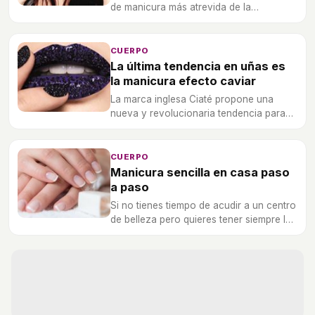
de manicura más atrevida de la
temporada.
CUERPO
La última tendencia en uñas es
la manicura efecto caviar
La marca inglesa Ciaté propone una
nueva y revolucionaria tendencia para
tus uñas, incorporando perlitas que
imitan al caviar.
CUERPO
Manicura sencilla en casa paso
a paso
Si no tienes tiempo de acudir a un centro
de belleza pero quieres tener siempre las
uñas perfectas, a continuación te damos
consejos y te explicamos cómo hacerte
una manicura sencilla.