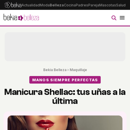
Actualidad
Moda
Belleza
Cocina
Padres
Pareja
Mascotas
Salud
Ps
Bekia Belleza
›
Maquillaje
MANOS SIEMPRE PERFECTAS
Manicura Shellac: tus uñas a la
última