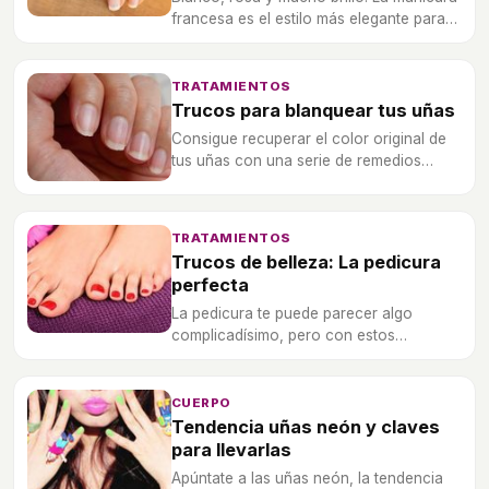
francesa es el estilo más elegante para
las manos y gracias a unos sencillos
pasos conseguirlo será pan comido.
TRATAMIENTOS
Trucos para blanquear tus uñas
Consigue recuperar el color original de
tus uñas con una serie de remedios
caseros que te proponemos.
TRATAMIENTOS
Trucos de belleza: La pedicura
perfecta
La pedicura te puede parecer algo
complicadísimo, pero con estos
consejos te resultará mucho más
sencillo, una pedicura de profesional.
CUERPO
Tendencia uñas neón y claves
para llevarlas
Apúntate a las uñas neón, la tendencia