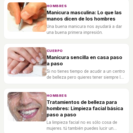
HOMBRES
Manicura masculina: Lo que las
manos dicen de los hombres
Una buena manicura nos ayudará a dar
una buena primera impresión.
CUERPO
Manicura sencilla en casa paso
a paso
Si no tienes tiempo de acudir a un centro
de belleza pero quieres tener siempre las
uñas perfectas, a continuación te damos
consejos y te explicamos cómo hacerte
una manicura sencilla.
HOMBRES
Tratamientos de belleza para
hombres: Limpieza facial básica
paso a paso
La limpieza facial no es sólo cosa de
mujeres. tú también puedes lucir un