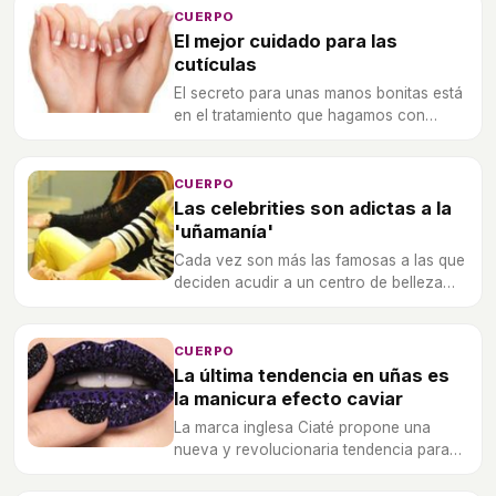
CUERPO
El mejor cuidado para las
cutículas
El secreto para unas manos bonitas está
en el tratamiento que hagamos con
nuestras cutículas
CUERPO
Las celebrities son adictas a la
'uñamanía'
Cada vez son más las famosas a las que
deciden acudir a un centro de belleza
para hacerse la 'manipedi'.
CUERPO
La última tendencia en uñas es
la manicura efecto caviar
La marca inglesa Ciaté propone una
nueva y revolucionaria tendencia para
tus uñas, incorporando perlitas que
imitan al caviar.