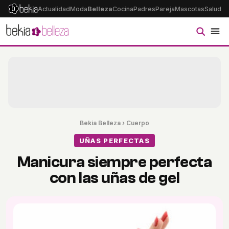
Actualidad
Moda
Belleza
Cocina
Padres
Pareja
Mascotas
Salud
Ps
Bekia Belleza
›
Cuerpo
UÑAS PERFECTAS
Manicura siempre perfecta
con las uñas de gel