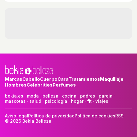
rostro saludable.
Marcas
Cabello
Cuerpo
Cara
Tratamientos
Maquillaje
Hombres
Celebrities
Perfumes
bekia.es
·
moda
·
belleza
·
cocina
·
padres
·
pareja
·
mascotas
·
salud
·
psicología
·
hogar
·
fit
·
viajes
Aviso legal
Política de privacidad
Política de cookies
RSS
© 2026 Bekia Belleza