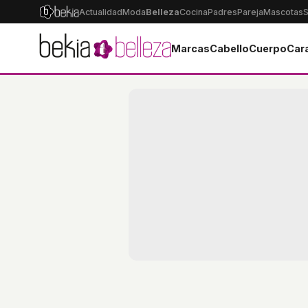
Actualidad
Moda
Belleza
Cocina
Padres
Pareja
Mascotas
S
Marcas
Cabello
Cuerpo
Car