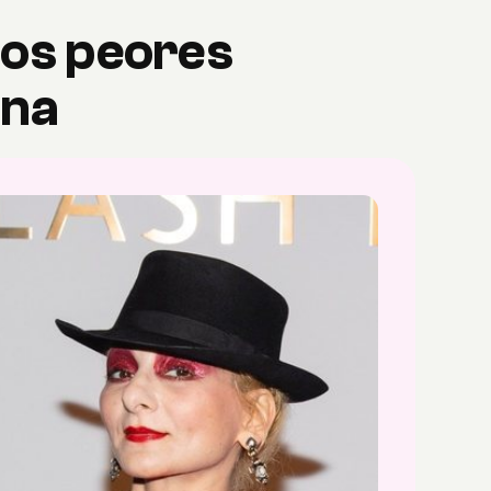
 los peores
ana