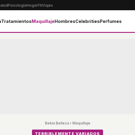
alud
Psicología
Hogar
Fit
Viajes
a
Tratamientos
Maquillaje
Hombres
Celebrities
Perfumes
Bekia Belleza
›
Maquillaje
TERRIBLEMENTE VARIADOS