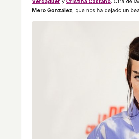
Verdaguer
y
Cristina Castaño
. Otra de l
Mero González
, que nos ha dejado un be