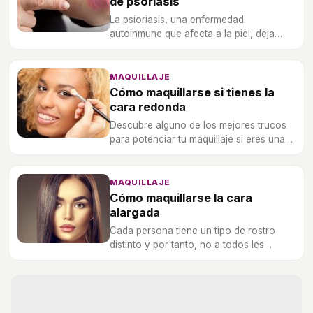
de psoriasis
La psioriasis, una enfermedad
autoinmune que afecta a la piel, deja
evidentes brotes que pueden ser
antiestéticos. Te enseñamos aquí cómo
disimularlos.
MAQUILLAJE
Cómo maquillarse si tienes la
cara redonda
Descubre alguno de los mejores trucos
para potenciar tu maquillaje si eres una
persona con el rostro redondo.
MAQUILLAJE
Cómo maquillarse la cara
alargada
Cada persona tiene un tipo de rostro
distinto y por tanto, no a todos les
favorece lo mismo. Descubre sencillos
trucos más favorecedores para caras
alargadas.