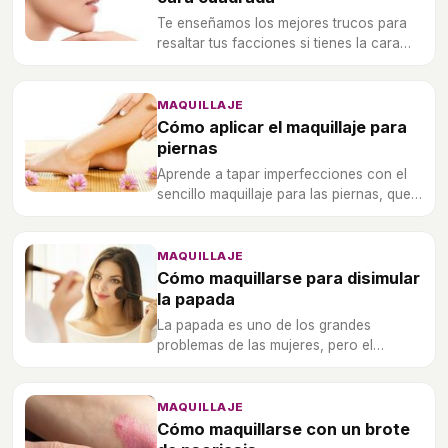
Te enseñamos los mejores trucos para
resaltar tus facciones si tienes la cara
redonda, ¡no te lo pierdas!
MAQUILLAJE
Cómo aplicar el maquillaje para
piernas
Aprende a tapar imperfecciones con el
sencillo maquillaje para las piernas, que
es bastante similar al de la cara.
MAQUILLAJE
Cómo maquillarse para disimular
la papada
La papada es uno de los grandes
problemas de las mujeres, pero el
maquillaje lo soluciona todo. Con unos
sencillos trucos te enseñamos a
disimularla.
MAQUILLAJE
Cómo maquillarse con un brote