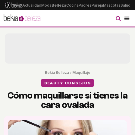
Actualidad
Moda
Belleza
Cocina
Padres
Pareja
Mascotas
Salud
Ps
Bekia Belleza
›
Maquillaje
BEAUTY CONSEJOS
Cómo maquillarse si tienes la
cara ovalada