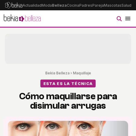
Actualidad
Moda
Belleza
Cocina
Padres
Pareja
Mascotas
Salud
Ps
Bekia Belleza
›
Maquillaje
ESTA ES LA TÉCNICA
Cómo maquillarse para
disimular arrugas