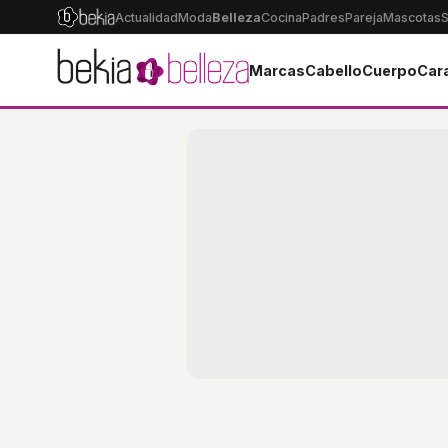
Actualidad
Moda
Belleza
Cocina
Padres
Pareja
Mascotas
S
Marcas
Cabello
Cuerpo
Car