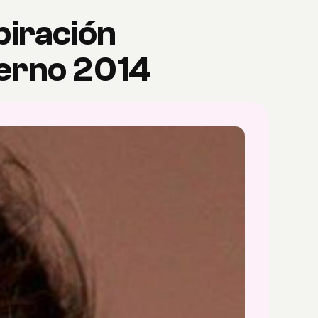
piración
ierno 2014