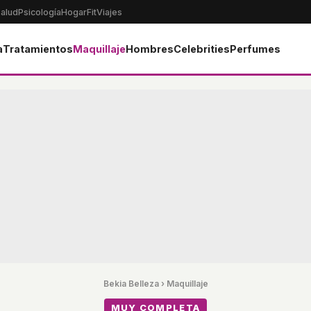
alud
Psicología
Hogar
Fit
Viajes
a
Tratamientos
Maquillaje
Hombres
Celebrities
Perfumes
Bekia Belleza
›
Maquillaje
MUY COMPLETA