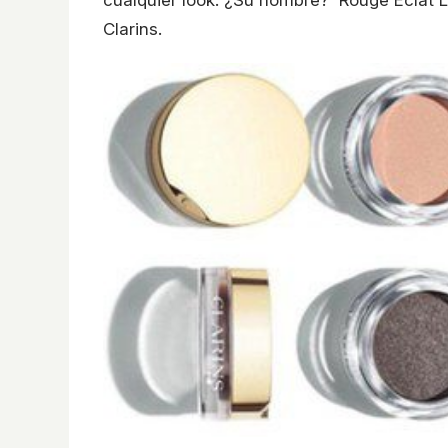
cualquier look. ¿Su nombre? 'Rouge Eclat L
Clarins.