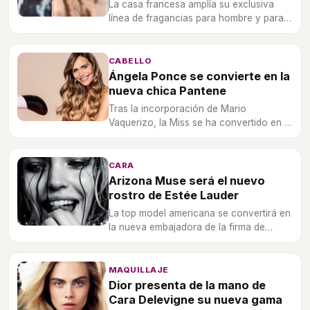
La casa francesa amplía su exclusiva
línea de fragancias para hombre y para
mujer 'Les Eaux de Chanel' con una
nueva adición bajo el nombre de 'Paris-
Riviera'
CABELLO
Ángela Ponce se convierte en la
nueva chica Pantene
Tras la incorporación de Mario
Vaquerizo, la Miss se ha convertido en la
nueva chica Pantene para presumir de
melena.
CARA
Arizona Muse será el nuevo
rostro de Estée Lauder
La top model americana se convertirá en
la nueva embajadora de la firma de
cosmética Estee Lauder.
MAQUILLAJE
Dior presenta de la mano de
Cara Delevigne su nueva gama