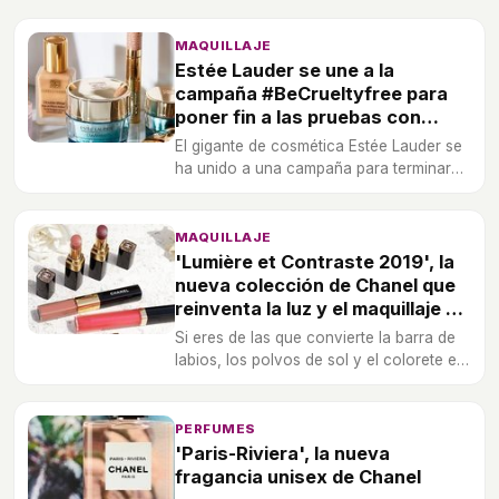
MAQUILLAJE
Estée Lauder se une a la
campaña #BeCrueltyfree para
poner fin a las pruebas con
animales
El gigante de cosmética Estée Lauder se
ha unido a una campaña para terminar
con las pruebas cosméticas en animales
en todo el mundo.
MAQUILLAJE
'Lumière et Contraste 2019', la
nueva colección de Chanel que
reinventa la luz y el maquillaje de
verano
Si eres de las que convierte la barra de
labios, los polvos de sol y el colorete en
tus mejores aliados del verano, vas a
clamar con la nueva propuesta de
Chanel 2019: 'Lumière et Contraste'.
PERFUMES
'Paris-Riviera', la nueva
fragancia unisex de Chanel