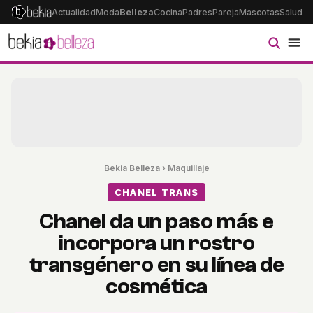
Actualidad
Moda
Belleza
Cocina
Padres
Pareja
Mascotas
Salud
Ps
Bekia Belleza
›
Maquillaje
CHANEL TRANS
Chanel da un paso más e
incorpora un rostro
transgénero en su línea de
cosmética