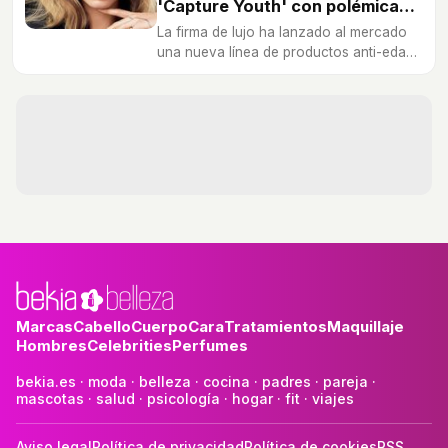
'Capture Youth' con polémica
incluida
La firma de lujo ha lanzado al mercado
una nueva línea de productos anti-edad
que, junto al conocido y joven rostro de
la modelo, ha levantado bastantes
críticas.
Marcas
Cabello
Cuerpo
Cara
Tratamientos
Maquillaje
Hombres
Celebrities
Perfumes
bekia.es
·
moda
·
belleza
·
cocina
·
padres
·
pareja
·
mascotas
·
salud
·
psicología
·
hogar
·
fit
·
viajes
Aviso legal
Política de privacidad
Política de cookies
RSS